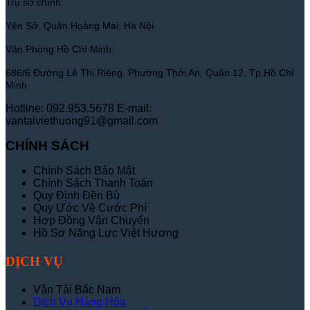
Trụ sở chính:
Yên Sở, Quận Hoàng Mai, Hà Nội
Văn Phòng Hồ Chí Minh:
686/6 Đường Lê Thị Riêng, Phường Thới An, Quận 12, Tp.Hồ Chí
Minh
Hotline: 092.953.5678
E-mail:
vantaiviethuong91@gmail.com
CHÍNH SÁCH
Chính Sách Bảo Mật
Chính Sách Thanh Toán
Quy Định Đền Bù
Quy Ước Về Cước Phí
Hợp Đồng Vận Chuyển
Hồ Sơ Năng Lực Việt Hương
DỊCH VỤ
Vận Tải Bắc Nam
Dịch Vụ Hàng Hóa