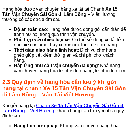
Hàng hóa được vận chuyển bằng xe tải tại Chành
Xe 15
Tấn Vận Chuyển Sài Gòn
đi Lâm Đồng
– Việt Hương
thường có các đặc điểm sau:
Độ an toàn cao
: Hàng hóa được đóng gói cẩn thận để
tránh hư hại trong quá trình vận chuyển.
Phù hợp với nhiều loại xe
: Có thể sử dụng xe tải lớn
nhỏ, xe container hay xe romooc fooc để chở hàng.
Thời gian giao hàng linh hoạt
: Dịch vụ chở hàng
ghép giúp tiết kiệm thời gian và chi phí cho khách
hàng.
Đáp ứng nhu cầu vận chuyển đa dạng
: Khả năng
vận chuyển hàng hóa từ nhẹ đến nặng, từ nhỏ đến lớn.
2.3 Quy định về hàng hóa cần lưu ý khi gửi
hàng tại chành
Xe 15 Tấn Vận Chuyển Sài Gòn
đi Lâm Đồng
–
Vận Tải Việt Hương
Khi gửi hàng tại
Chành
Xe 15 Tấn Vận Chuyển Sài Gòn
đi
Lâm Đồng
– Việt Hương
, khách hàng cần lưu ý một số quy
định sau:
Hàng hóa hợp pháp
: Không vận chuyển hàng hóa