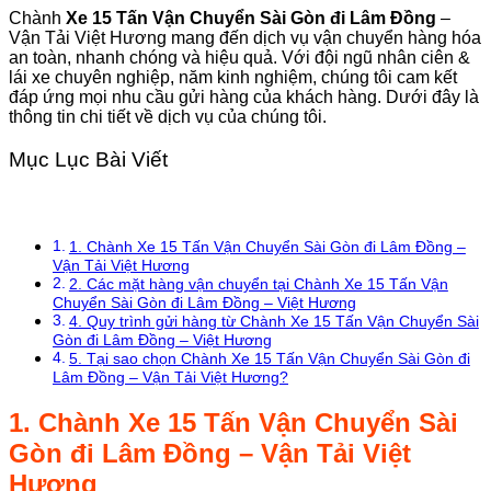
Chành
Xe 15 Tấn Vận Chuyển Sài Gòn đi Lâm Đồng
–
Vận Tải Việt Hương mang đến dịch vụ vận chuyển hàng hóa
an toàn, nhanh chóng và hiệu quả. Với đội ngũ nhân ciên &
lái xe chuyên nghiệp, năm kinh nghiệm, chúng tôi cam kết
đáp ứng mọi nhu cầu gửi hàng của khách hàng. Dưới đây là
thông tin chi tiết về dịch vụ của chúng tôi.
Mục Lục Bài Viết
1. Chành Xe 15 Tấn Vận Chuyển Sài Gòn đi Lâm Đồng –
Vận Tải Việt Hương
2. Các mặt hàng vận chuyển tại Chành Xe 15 Tấn Vận
Chuyển Sài Gòn đi Lâm Đồng – Việt Hương
4. Quy trình gửi hàng từ Chành Xe 15 Tấn Vận Chuyển Sài
Gòn đi Lâm Đồng – Việt Hương
5. Tại sao chọn Chành Xe 15 Tấn Vận Chuyển Sài Gòn đi
Lâm Đồng – Vận Tải Việt Hương?
1.
Chành
Xe 15 Tấn Vận Chuyển Sài
Gòn đi Lâm Đồng
– Vận Tải Việt
Hương