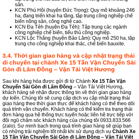
sản.
KCN Phú Hội (huyện Đức Trọng): Quy mô khoảng 246
ha, đang triển khai hạ tầng, tập trung công nghiệp chế
biến nông sản, công nghệ cao.
KCN Đạ Tẻh (huyện Đạ Tẻh): Tập trung các ngành
công nghiệp chế biến, tiểu thủ công nghiệp.
KCN Lộc Thắng (huyện Bảo Lâm): Quy mô 250 ha, tập
trung cho công nghiệp khai thác, chế biến bauxite.
3.
4
. Thời gian giao hàng và cập nhật trạng thái
di chuyển tại chành
Xe 15 Tấn Vận Chuyển Sài
Gòn đi Lâm Đồng
–
Vận Tải Việt Hương
Sau khi hàng hóa được gửi đi từ Chành
Xe 15 Tấn Vận
Chuyển Sài Gòn
đi Lâm Đồng
– Vận Tải Việt Hương,
khách hàng sẽ nhận được thông tin về thời gian giao hàng
dự kiến. Chúng tôi sẽ cung cấp dịch vụ cập nhật trạng thái
giao hàng theo thời gian thực để khách hàng có thể theo dõi
quá trình vận chuyển. Khách hàng có thể kiểm tra trạng thái
đơn hàng qua hệ thống trực tuyến hoặc liên hệ trực tiếp với
đội ngũ chăm sóc khách hàng của chúng tôi 0933.833.566
(zalo). Sự minh bạch trong quá trình giao hàng sẽ giúp bạn
có những trải nghiệm tốt nhất khi sử dụng dịch vụ
Chành
Xe
15 Tấn Vận Chuyển Sài Gòn đi Lâm Đồng
– Vận Tải Việt