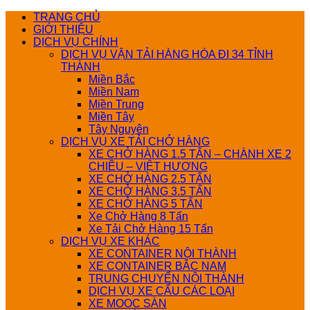
Bỏ
TRANG CHỦ
qua
GIỚI THIỆU
nội
DỊCH VỤ CHÍNH
dung
DỊCH VỤ VẬN TẢI HÀNG HÓA ĐI 34 TỈNH
THÀNH
Miền Bắc
Miền Nam
Miền Trung
Miền Tây
Tây Nguyên
DỊCH VỤ XE TẢI CHỞ HÀNG
XE CHỞ HÀNG 1.5 TẤN – CHÀNH XE 2
CHIỀU – VIỆT HƯƠNG
XE CHỞ HÀNG 2.5 TẤN
XE CHỞ HÀNG 3.5 TẤN
XE CHỞ HÀNG 5 TẤN
Xe Chở Hàng 8 Tấn
Xe Tải Chở Hàng 15 Tấn
DỊCH VỤ XE KHÁC
XE CONTAINER NỘI THÀNH
XE CONTAINER BẮC NAM
TRUNG CHUYỂN NỘI THÀNH
DỊCH VỤ XE CẨU CÁC LOẠI
XE MOOC SÀN