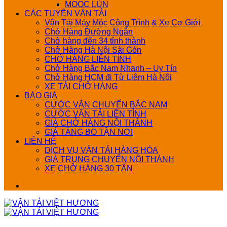
MOOC LÙN
CÁC TUYẾN VẬN TẢI
Vận Tải Máy Móc Công Trình & Xe Cơ Giới
Chở Hàng Đường Ngắn
Chở hàng đến 34 tỉnh thành
Chở Hàng Hà Nội Sài Gòn
CHỞ HÀNG LIÊN TỈNH
Chở Hàng Bắc Nam Nhanh – Uy Tín
Chở Hàng HCM đi Từ Liêm Hà Nội
XE TẢI CHỞ HÀNG
BÁO GIÁ
CƯỚC VẬN CHUYỂN BẮC NAM
CƯỚC VẬN TẢI LIÊN TỈNH
GIÁ CHỞ HÀNG NỘI THÀNH
GIÁ TĂNG BO TẬN NƠI
LIÊN HỆ
DỊCH VỤ VẬN TẢI HÀNG HÓA
GIÁ TRUNG CHUYỂN NỘI THÀNH
XE CHỞ HÀNG 30 TẤN