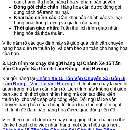
cấm, hàng lậu hoặc hàng hóa vi phạm bản quyền.
Đóng gói chắc chắn
: Hàng hóa cần được đóng gói
đúng cách để tránh hư hại.
Khai báo chính xác
: Cần khai báo chính xác về loại
hàng hóa, trọng lượng và giá trị của hàng.
Thời gian giao nhận
: Tuân thủ lịch trình giao nhận
hàng hóa đã thỏa thuận.
Việc nắm rõ các quy định này sẽ giúp quá trình vận chuyển
hàng hóa diễn ra thuận lợi và đảm bảo an toàn cho hàng hóa
của bạn.
3. Lịch trình xe chạy khi gửi hàng tại
Chành
Xe 15 Tấn
Vận Chuyển Sài Gòn đi Lâm Đồng
– Việt Hương
Khi gửi hàng tại
Chành
Xe 15 Tấn Vận Chuyển Sài Gòn
đi
Lâm Đồng
– Vận Tải Việt Hương
, lịch trình xe chạy là yếu tố
quan trọng mà bạn cần nắm rõ. Lịch trình này không chỉ giúp
bạn xác định thời gian nhận hàng mà còn tạo điều kiện
thuận lợi cho việc sắp xếp công việc. Đội ngũ lái xe vận
chuyển hàng hóa của chúng tôi luôn tuân thủ nghiêm ngặt
lịch trình để đảm bảo hàng hóa được giao đúng tiến độ.
Việc theo dõi lịch trình xe chạy cũng giúp khách hàng có thể
lên kế hoạch cho việc nhận hàng một cách hiệu quả hơn.