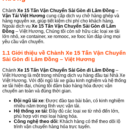
Chành
Xe 15 Tấn Vận Chuyển Sài Gòn đi Lâm Đồng
–
Vận Tải Việt Hương
cung cấp dịch vụ chở hàng ghép và
hàng nguyên xe, giúp tiết kiệm chi phí cho khách hàng.
Ngoài dịch vụ
Xe 15 Tấn Vận Chuyển Sài Gòn
đi Lâm
Đồng
– Việt Hương, Chúng tôi còn sở hữu các loại xe tải
lớn nhỏ, xe container, xe romooc, xe fooc lùn đáp ứng mọi
yêu cầu vận chuyển.
1.1
Giới thiệu về
Chành
Xe 15 Tấn Vận Chuyển
Sài Gòn đi Lâm Đồng
– Việt Hương
Chành
Xe 15 Tấn Vận Chuyển Sài Gòn đi Lâm Đồng
–
Việt Hương là một trong những dịch vụ hàng đầu tại Nhà Xe
Việt Hương. Với đội ngũ lái xe giàu kinh nghiệm và hệ thống
xe tải hiện đại, chúng tôi đảm bảo hàng hóa được vận
chuyển an toàn và đúng thời gian.
Đội ngũ lái xe
: Được đào tạo bài bản, có kinh nghiệm
nhiều năm trong lĩnh vực vận tải.
Hệ thống xe tải
: Đầy đủ các loại xe từ nhỏ đến lớn,
phù hợp với mọi loại hàng hóa.
Công nghệ theo dõi
: Khách hàng có thể theo dõi lộ
trình vận chuyển hàng hóa trực tuyến.