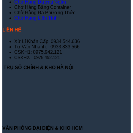
Chở Hàng Đường Ngắn
Chở Hàng Bằng Container
Chở Hàng Đa Phương Thức
Chở Hàng Liên Tỉnh
LIÊN HỆ
Xử Lí Khẩn Cấp: 0934.544.636
Tư Vấn Nhanh: 0933.833.566
CSKH1: 0975.942.121
CSKH2: 0975.492.121
TRỤ SỞ CHÍNH & KHO HÀ NỘI
VĂN PHÒNG ĐẠI DIỆN & KHO HCM