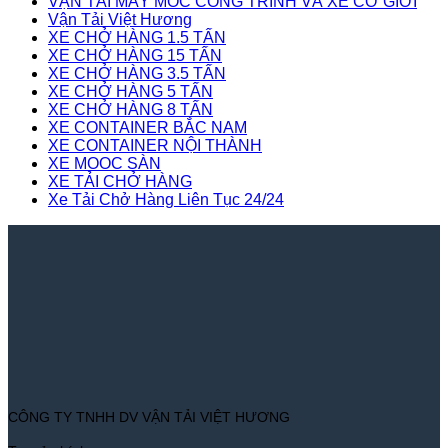
VẬN TẢI MÁY MÓC CÔNG TRÌNH VÀ XE CƠ GIỚI
Vận Tải Việt Hương
XE CHỞ HÀNG 1.5 TẤN
XE CHỞ HÀNG 15 TẤN
XE CHỞ HÀNG 3.5 TẤN
XE CHỞ HÀNG 5 TẤN
XE CHỞ HÀNG 8 TẤN
XE CONTAINER BẮC NAM
XE CONTAINER NỘI THÀNH
XE MOOC SÀN
XE TẢI CHỞ HÀNG
Xe Tải Chở Hàng Liên Tục 24/24
CÔNG TY TNHH DV VẬN TẢI VIỆT HƯƠNG