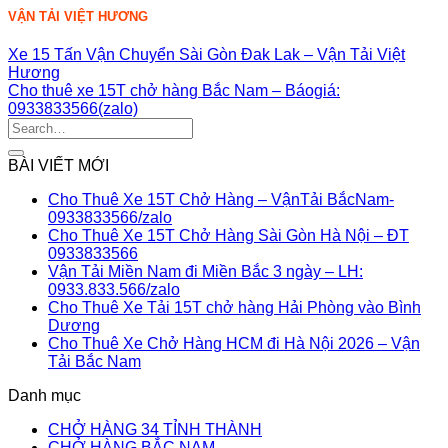
VẬN TẢI VIỆT HƯƠNG
Xe 15 Tấn Vận Chuyển Sài Gòn Đak Lak – Vận Tải Việt
Hương
Cho thuê xe 15T chở hàng Bắc Nam – Báogiá:
0933833566(zalo)
BÀI VIẾT MỚI
Cho Thuê Xe 15T Chở Hàng – VậnTải BắcNam-
Không
0933833566/zalo
có
Cho Thuê Xe 15T Chở Hàng Sài Gòn Hà Nội – ĐT
Không
bình
0933833566
có
luận
Vận Tải Miền Nam đi Miền Bắc 3 ngày – LH:
ở
bình
Không
0933.833.566/zalo
Cho
luận
có
Cho Thuê Xe Tải 15T chở hàng Hải Phòng vào Bình
ở
Thuê
Không
bình
Dương
Cho
Xe
có
luận
Cho Thuê Xe Chở Hàng HCM đi Hà Nội 2026 – Vận
Thuê
15T
ở
bình
Không
Tải Bắc Nam
Xe
Chở
Vận
luận
có
Danh mục
ở
15T
Hàng
Tải
bình
Cho
Chở
–
Miền
luận
CHỞ HÀNG 34 TỈNH THÀNH
Thuê
Hàng
ở
VậnTải
Nam
CHỞ HÀNG BẮC NAM