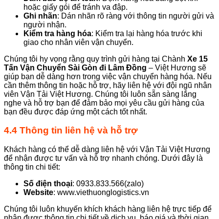
hoặc giấy gói để tránh va đập.
Ghi nhãn
: Dán nhãn rõ ràng với thông tin người gửi và
người nhận.
Kiểm tra hàng hóa
: Kiểm tra lại hàng hóa trước khi
giao cho nhân viên vận chuyển.
Chúng tôi hy vọng rằng quy trình gửi hàng tại Chành
Xe 15
Tấn Vận Chuyển Sài Gòn đi Lâm Đồng
– Việt Hương sẽ
giúp bạn dễ dàng hơn trong việc vận chuyển hàng hóa. Nếu
cần thêm thông tin hoặc hỗ trợ, hãy liên hệ với đội ngũ nhân
viên Vận Tải Việt Hương. Chúng tôi luôn sẵn sàng lắng
nghe và hỗ trợ bạn để đảm bảo mọi yêu cầu gửi hàng của
bạn đều được đáp ứng một cách tốt nhất.
4.4 Thông tin liên hệ và hỗ trợ
Khách hàng có thể dễ dàng liên hệ với Vận Tải Việt Hương
để nhận được tư vấn và hỗ trợ nhanh chóng. Dưới đây là
thông tin chi tiết:
Số điện thoại
: 0933.833.566(zalo)
Website
: www.viethuonglogistics.vn
Chúng tôi luôn khuyến khích khách hàng liên hệ trực tiếp để
nhận được thông tin chi tiết về dịch vụ, báo giá và thời gian