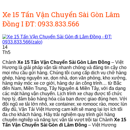
Xe 15 Tấn Vận Chuyển Sài Gòn Lâm
Đồng I ĐT: 0933.833.566
14
Th5
Chành
Xe 15 Tấn Vận Chuyển Sài Gòn Lâm Đồng
– Việt
Hương là giải pháp vận tải nhanh chóng và đáng tin cậy cho
mọi nhu cầu gửi hàng. Chúng tôi cung cấp dịch vụ chở hàng
ghép, hàng nguyên xe, dọn nhà, dọn văn phòng, kho xưởng,
hàng máy móc xe cơ giới, hàng dự án công trình… từ Bắc
đến Nam, Miền Trung, Tây Nguyên & Miền Tây, với đa dạng
các mặt hàng vận chuyển. Lịch trình xe chạy được tổ chức
hợp lý, đảm bảo hàng hóa của bạn được giao đúng hẹn. Với
đội ngũ xe tải lớn nhỏ, xe container, xe romooc rào, mooc lùn
đầy đủ, Vận Tải Việt Hương cam kết sẽ mang lại lợi ích tối
đa cho khách hàng. Hãy trải nghiệm quy trình gửi hàng
chuyên nghiệp và năng lực vận tải vượt trội tại Chành
Xe 15
Tấn Vận Chuyển Sài Gòn đi Lâm Đồng
– Việt Hương