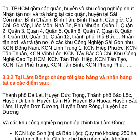
Tại TPHCM gồm các quận, huyện và khu công nghiệp như:
Nhận tận nơi và trả hàng tại các quận, huyện tại Sài
Gòn như: Bình Chánh, Bình Tân, Bình Thạnh, Cần giờ, Củ
Chi, Gò Vấp, Hóc Môn, Nhà Bè, Phú Nhuận, Quận 1, Quận
2, Quận 3, Quận 4, Quận 5, Quận 6, Quận 7, Quận 8, Quận
9, Quận 10, Quận 11, Quận 12, thành phố Thủ Đức… Nhận
tận nơi và trả tận nơi ở các khu Công Nghiệp Sài Gòn như:
KCN Đông Nam, KCN Linh Trung 1, KCN Hiệp Phước, KCN
Tân Thuận, KCN Vĩnh Lộc, KCN Tây Bắc Củ Chi, Khu Công
Nghệ Cao Tp.HCM, KCN Tân Thới Hiệp, KCN Tân Tạo,
KCN Tân Phú Trung, KCN Tân Bình, KCN Phong Phú, …..
3.3.2
Tại
Lâm Đồng
: chúng tôi giao hàng và nhận hàng
tất cả các điểm sau:
Thành phố Đà Lạt, Huyện Đức Trọng, Thành phố Bảo Lộc,
Huyện Di Linh, Huyện Lâm Hà, Huyện Đạ Huoai, Huyện Bảo
Lâm, Huyện Đơn Dương, Huyện Đam Rông, Huyện Lạc
Dương
Và các khu công nghiệp ng nghiệp chính tại Lâm Đồng:
KCN Lộc Sơn (thị xã Bảo Lộc): Quy mô khoảng 250 ha,
tập trung thu hút đầu tư, chế biến nông sản, khoáng