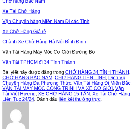
Chở hàng Bắc Nam
Xe Tải Chở Hàng
Vận Chuyển hàng Miền Nam Đi các Tỉnh
Xe Chở Hàng Giá rẻ
Chành Xe Chở Hàng Hà Nội Bình Định
Vận Tải Hàng Máy Móc Cơ Giới Đường Bộ
Vận Tải TPHCM đi 34 Tỉnh Thành
Bài viết này được đăng trong
CHỞ HÀNG 34 TỈNH THÀNH
,
CHỞ HÀNG BẮC NAM
,
CHỞ HÀNG LIÊN TỈNH
,
Dịch Vụ
Chuyển Hàng Đa Phương Thức
,
Vận Tải Hàng Đi Miền Bắc
,
VẬN TẢI MÁY MÓC CÔNG TRÌNH VÀ XE CƠ GIỚI
,
Vận
Tải Việt Hương
,
XE CHỞ HÀNG 15 TẤN
,
Xe Tải Chở Hàng
Liên Tục 24/24
. Đánh dấu
liên kết thường trực
.