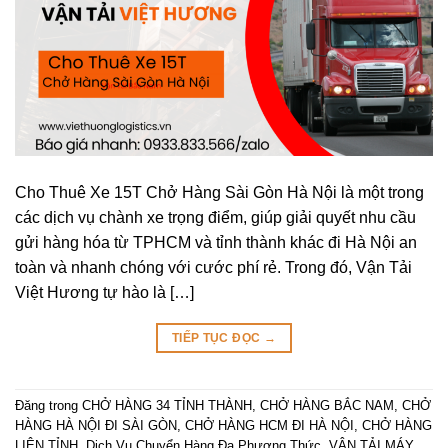
Cho Thuê Xe 15T Chở Hàng Sài Gòn Hà Nội là một trong
các dịch vụ chành xe trọng điểm, giúp giải quyết nhu cầu
gửi hàng hóa từ TPHCM và tỉnh thành khác đi Hà Nội an
toàn và nhanh chóng với cước phí rẻ. Trong đó, Vận Tải
Việt Hương tự hào là […]
TIẾP TỤC ĐỌC
→
Đăng trong
CHỞ HÀNG 34 TỈNH THÀNH
,
CHỞ HÀNG BẮC NAM
,
CHỞ
HÀNG HÀ NỘI ĐI SÀI GÒN
,
CHỞ HÀNG HCM ĐI HÀ NỘI
,
CHỞ HÀNG
LIÊN TỈNH
,
Dịch Vụ Chuyển Hàng Đa Phương Thức
,
VẬN TẢI MÁY