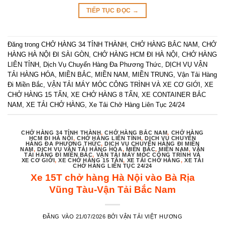
TIẾP TỤC ĐỌC
→
Đăng trong
CHỞ HÀNG 34 TỈNH THÀNH
,
CHỞ HÀNG BẮC NAM
,
CHỞ
HÀNG HÀ NỘI ĐI SÀI GÒN
,
CHỞ HÀNG HCM ĐI HÀ NỘI
,
CHỞ HÀNG
LIÊN TỈNH
,
Dịch Vụ Chuyển Hàng Đa Phương Thức
,
DỊCH VỤ VẬN
TẢI HÀNG HÓA
,
MIỀN BẮC
,
MIỀN NAM
,
MIỀN TRUNG
,
Vận Tải Hàng
Đi Miền Bắc
,
VẬN TẢI MÁY MÓC CÔNG TRÌNH VÀ XE CƠ GIỚI
,
XE
CHỞ HÀNG 15 TẤN
,
XE CHỞ HÀNG 8 TẤN
,
XE CONTAINER BẮC
NAM
,
XE TẢI CHỞ HÀNG
,
Xe Tải Chở Hàng Liên Tục 24/24
CHỞ HÀNG 34 TỈNH THÀNH
,
CHỞ HÀNG BẮC NAM
,
CHỞ HÀNG
HCM ĐI HÀ NỘI
,
CHỞ HÀNG LIÊN TỈNH
,
DỊCH VỤ CHUYỂN
HÀNG ĐA PHƯƠNG THỨC
,
DỊCH VỤ CHUYỂN HÀNG ĐI MIỀN
NAM
,
DỊCH VỤ VẬN TẢI HÀNG HÓA
,
MIỀN BẮC
,
MIỀN NAM
,
VẬN
TẢI HÀNG ĐI MIỀN BẮC
,
VẬN TẢI MÁY MÓC CÔNG TRÌNH VÀ
XE CƠ GIỚI
,
XE CHỞ HÀNG 15 TẤN
,
XE TẢI CHỞ HÀNG
,
XE TẢI
CHỞ HÀNG LIÊN TỤC 24/24
Xe 15T chở hàng Hà Nội vào Bà Rịa
Vũng Tàu-Vận Tải Bắc Nam
ĐĂNG VÀO
21/07/2026
BỞI
VẬN TẢI VIỆT HƯƠNG