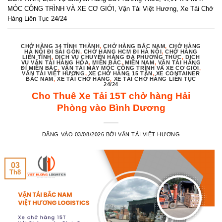
MÓC CÔNG TRÌNH VÀ XE CƠ GIỚI
,
Vận Tải Việt Hương
,
Xe Tải Chở
Hàng Liên Tục 24/24
CHỞ HÀNG 34 TỈNH THÀNH
,
CHỞ HÀNG BẮC NAM
,
CHỞ HÀNG
HÀ NỘI ĐI SÀI GÒN
,
CHỞ HÀNG HCM ĐI HÀ NỘI
,
CHỞ HÀNG
LIÊN TỈNH
,
DỊCH VỤ CHUYỂN HÀNG ĐA PHƯƠNG THỨC
,
DỊCH
VỤ VẬN TẢI HÀNG HÓA
,
MIỀN BẮC
,
MIỀN NAM
,
VẬN TẢI HÀNG
ĐI MIỀN BẮC
,
VẬN TẢI MÁY MÓC CÔNG TRÌNH VÀ XE CƠ GIỚI
,
VẬN TẢI VIỆT HƯƠNG
,
XE CHỞ HÀNG 15 TẤN
,
XE CONTAINER
BẮC NAM
,
XE TẢI CHỞ HÀNG
,
XE TẢI CHỞ HÀNG LIÊN TỤC
24/24
Cho Thuê Xe Tải 15T chở hàng Hải
Phòng vào Bình Dương
ĐĂNG VÀO
03/08/2026
BỞI
VẬN TẢI VIỆT HƯƠNG
03
Th8