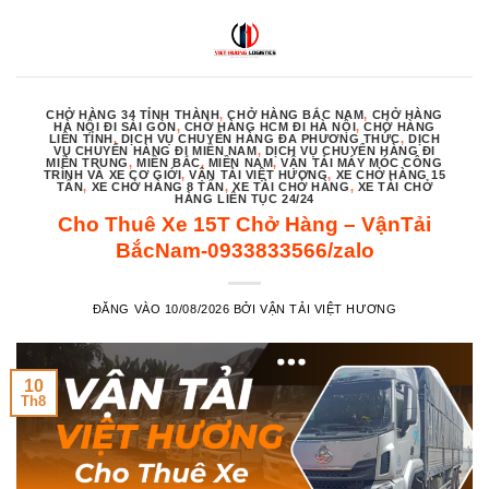
Bỏ
qua
nội
dung
CHỞ HÀNG 34 TỈNH THÀNH
,
CHỞ HÀNG BẮC NAM
,
CHỞ HÀNG
HÀ NỘI ĐI SÀI GÒN
,
CHỞ HÀNG HCM ĐI HÀ NỘI
,
CHỞ HÀNG
LIÊN TỈNH
,
DỊCH VỤ CHUYỂN HÀNG ĐA PHƯƠNG THỨC
,
DỊCH
VỤ CHUYỂN HÀNG ĐI MIỀN NAM
,
DỊCH VỤ CHUYỂN HÀNG ĐI
MIỀN TRUNG
,
MIỀN BẮC
,
MIỀN NAM
,
VẬN TẢI MÁY MÓC CÔNG
TRÌNH VÀ XE CƠ GIỚI
,
VẬN TẢI VIỆT HƯƠNG
,
XE CHỞ HÀNG 15
TẤN
,
XE CHỞ HÀNG 8 TẤN
,
XE TẢI CHỞ HÀNG
,
XE TẢI CHỞ
HÀNG LIÊN TỤC 24/24
Cho Thuê Xe 15T Chở Hàng – VậnTải
BắcNam-0933833566/zalo
ĐĂNG VÀO
10/08/2026
BỞI
VẬN TẢI VIỆT HƯƠNG
10
Th8