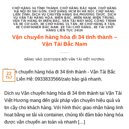
CHỞ HÀNG 34 TỈNH THÀNH
,
CHỞ HÀNG BẮC NAM
,
CHỞ HÀNG
HÀ NỘI ĐI SÀI GÒN
,
CHỞ HÀNG HCM ĐI HÀ NỘI
,
CHỞ HÀNG
LIÊN TỈNH
,
DỊCH VỤ CHUYỂN HÀNG ĐA PHƯƠNG THỨC
,
DỊCH
VỤ VẬN TẢI HÀNG HÓA
,
MIỀN BẮC
,
MIỀN NAM
,
MIỀN TRUNG
,
VẬN TẢI HÀNG ĐI MIỀN BẮC
,
VẬN TẢI MÁY MÓC CÔNG TRÌNH
VÀ XE CƠ GIỚI
,
XE CHỞ HÀNG 15 TẤN
,
XE CHỞ HÀNG 8 TẤN
,
XE CONTAINER BẮC NAM
,
XE TẢI CHỞ HÀNG
,
XE TẢI CHỞ
HÀNG LIÊN TỤC 24/24
Vận chuyển hàng hóa đi 34 tỉnh thành –
Vận Tải Bắc Nam
ĐĂNG VÀO
22/07/2026
BỞI
VẬN TẢI VIỆT HƯƠNG
22
Th7
Dịch vụ Vận chuyển hàng hóa đi 34 tỉnh thành tại Vận Tải
Việt Hương mang đến giải pháp vận chuyển hiệu quả và
tin cậy cho khách hàng. Với hình thức giao nhận hàng linh
hoạt bằng xe tải và container, chúng tôi đảm bảo hàng hóa
được vận chuyển an toàn và nhanh […]