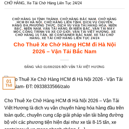
CHỞ HÀNG
,
Xe Tải Chở Hàng Liên Tục 24/24
CHỞ HÀNG 34 TỈNH THÀNH
,
CHỞ HÀNG BẮC NAM
,
CHỞ HÀNG
HCM ĐI HÀ NỘI
,
CHỞ HÀNG LIÊN TỈNH
,
DỊCH VỤ CHUYỂN
HÀNG ĐA PHƯƠNG THỨC
,
DỊCH VỤ VẬN TẢI HÀNG HÓA
,
MIỀN
BẮC
,
MIỀN NAM
,
VẬN TẢI HÀNG ĐI MIỀN BẮC
,
VẬN TẢI MÁY
MÓC CÔNG TRÌNH VÀ XE CƠ GIỚI
,
VẬN TẢI VIỆT HƯƠNG
,
XE
CHỞ HÀNG 15 TẤN
,
XE CONTAINER BẮC NAM
,
XE TẢI CHỞ
HÀNG
,
XE TẢI CHỞ HÀNG LIÊN TỤC 24/24
Cho Thuê Xe Chở Hàng HCM đi Hà Nội
2026 – Vận Tải Bắc Nam
ĐĂNG VÀO
01/08/2026
BỞI
VẬN TẢI VIỆT HƯƠNG
01
Th8
Cho Thuê Xe Chở Hàng HCM đi Hà Nội 2026 – Vận Tải
Việt Hương là dịch vụ vận chuyển hàng hóa hàng đầu trên
toàn quốc, chuyên cung cấp giải pháp vận tải bằng đường
bộ với các phương tiện hiện đại như xe tải 8-15 tấn, xe