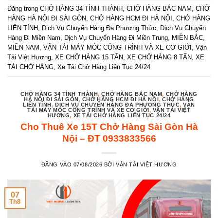
Đăng trong
CHỞ HÀNG 34 TỈNH THÀNH
,
CHỞ HÀNG BẮC NAM
,
CHỞ
HÀNG HÀ NỘI ĐI SÀI GÒN
,
CHỞ HÀNG HCM ĐI HÀ NỘI
,
CHỞ HÀNG
LIÊN TỈNH
,
Dịch Vụ Chuyển Hàng Đa Phương Thức
,
Dịch Vụ Chuyển
Hàng Đi Miền Nam
,
Dịch Vụ Chuyển Hàng Đi Miền Trung
,
MIỀN BẮC
,
MIỀN NAM
,
VẬN TẢI MÁY MÓC CÔNG TRÌNH VÀ XE CƠ GIỚI
,
Vận
Tải Việt Hương
,
XE CHỞ HÀNG 15 TẤN
,
XE CHỞ HÀNG 8 TẤN
,
XE
TẢI CHỞ HÀNG
,
Xe Tải Chở Hàng Liên Tục 24/24
CHỞ HÀNG 34 TỈNH THÀNH
,
CHỞ HÀNG BẮC NAM
,
CHỞ HÀNG
HÀ NỘI ĐI SÀI GÒN
,
CHỞ HÀNG HCM ĐI HÀ NỘI
,
CHỞ HÀNG
LIÊN TỈNH
,
DỊCH VỤ CHUYỂN HÀNG ĐA PHƯƠNG THỨC
,
VẬN
TẢI MÁY MÓC CÔNG TRÌNH VÀ XE CƠ GIỚI
,
VẬN TẢI VIỆT
HƯƠNG
,
XE TẢI CHỞ HÀNG LIÊN TỤC 24/24
Cho Thuê Xe 15T Chở Hàng Sài Gòn Hà
Nội – ĐT 0933833566
ĐĂNG VÀO
07/08/2026
BỞI
VẬN TẢI VIỆT HƯƠNG
07
Th8