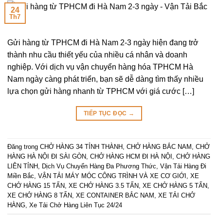
24
Th7
Gửi hàng từ TPHCM đi Hà Nam 2-3 ngày hiện đang trở
thành nhu cầu thiết yếu của nhiều cá nhân và doanh
nghiệp. Với dịch vụ vận chuyển hàng hóa TPHCM Hà
Nam ngày càng phát triển, bạn sẽ dễ dàng tìm thấy nhiều
lựa chọn gửi hàng nhanh từ TPHCM với giá cước […]
TIẾP TỤC ĐỌC
→
Đăng trong
CHỞ HÀNG 34 TỈNH THÀNH
,
CHỞ HÀNG BẮC NAM
,
CHỞ
HÀNG HÀ NỘI ĐI SÀI GÒN
,
CHỞ HÀNG HCM ĐI HÀ NỘI
,
CHỞ HÀNG
LIÊN TỈNH
,
Dịch Vụ Chuyển Hàng Đa Phương Thức
,
Vận Tải Hàng Đi
Miền Bắc
,
VẬN TẢI MÁY MÓC CÔNG TRÌNH VÀ XE CƠ GIỚI
,
XE
CHỞ HÀNG 15 TẤN
,
XE CHỞ HÀNG 3.5 TẤN
,
XE CHỞ HÀNG 5 TẤN
,
XE CHỞ HÀNG 8 TẤN
,
XE CONTAINER BẮC NAM
,
XE TẢI CHỞ
HÀNG
,
Xe Tải Chở Hàng Liên Tục 24/24