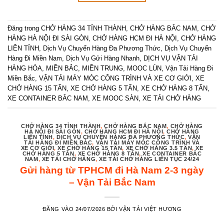
Đăng trong
CHỞ HÀNG 34 TỈNH THÀNH
,
CHỞ HÀNG BẮC NAM
,
CHỞ
HÀNG HÀ NỘI ĐI SÀI GÒN
,
CHỞ HÀNG HCM ĐI HÀ NỘI
,
CHỞ HÀNG
LIÊN TỈNH
,
Dịch Vụ Chuyển Hàng Đa Phương Thức
,
Dịch Vụ Chuyển
Hàng Đi Miền Nam
,
Dịch Vụ Gửi Hàng Nhanh
,
DỊCH VỤ VẬN TẢI
HÀNG HÓA
,
MIỀN BẮC
,
MIỀN TRUNG
,
MOOC LÙN
,
Vận Tải Hàng Đi
Miền Bắc
,
VẬN TẢI MÁY MÓC CÔNG TRÌNH VÀ XE CƠ GIỚI
,
XE
CHỞ HÀNG 15 TẤN
,
XE CHỞ HÀNG 5 TẤN
,
XE CHỞ HÀNG 8 TẤN
,
XE CONTAINER BẮC NAM
,
XE MOOC SÀN
,
XE TẢI CHỞ HÀNG
CHỞ HÀNG 34 TỈNH THÀNH
,
CHỞ HÀNG BẮC NAM
,
CHỞ HÀNG
HÀ NỘI ĐI SÀI GÒN
,
CHỞ HÀNG HCM ĐI HÀ NỘI
,
CHỞ HÀNG
LIÊN TỈNH
,
DỊCH VỤ CHUYỂN HÀNG ĐA PHƯƠNG THỨC
,
VẬN
TẢI HÀNG ĐI MIỀN BẮC
,
VẬN TẢI MÁY MÓC CÔNG TRÌNH VÀ
XE CƠ GIỚI
,
XE CHỞ HÀNG 15 TẤN
,
XE CHỞ HÀNG 3.5 TẤN
,
XE
CHỞ HÀNG 5 TẤN
,
XE CHỞ HÀNG 8 TẤN
,
XE CONTAINER BẮC
NAM
,
XE TẢI CHỞ HÀNG
,
XE TẢI CHỞ HÀNG LIÊN TỤC 24/24
Gửi hàng từ TPHCM đi Hà Nam 2-3 ngày
– Vận Tải Bắc Nam
ĐĂNG VÀO
24/07/2026
BỞI
VẬN TẢI VIỆT HƯƠNG