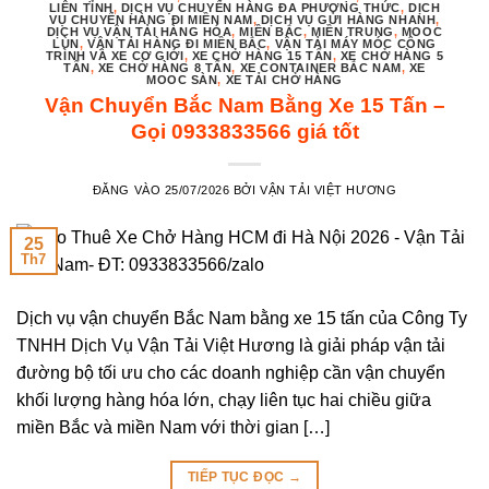
LIÊN TỈNH
,
DỊCH VỤ CHUYỂN HÀNG ĐA PHƯƠNG THỨC
,
DỊCH
VỤ CHUYỂN HÀNG ĐI MIỀN NAM
,
DỊCH VỤ GỬI HÀNG NHANH
,
DỊCH VỤ VẬN TẢI HÀNG HÓA
,
MIỀN BẮC
,
MIỀN TRUNG
,
MOOC
LÙN
,
VẬN TẢI HÀNG ĐI MIỀN BẮC
,
VẬN TẢI MÁY MÓC CÔNG
TRÌNH VÀ XE CƠ GIỚI
,
XE CHỞ HÀNG 15 TẤN
,
XE CHỞ HÀNG 5
TẤN
,
XE CHỞ HÀNG 8 TẤN
,
XE CONTAINER BẮC NAM
,
XE
MOOC SÀN
,
XE TẢI CHỞ HÀNG
Vận Chuyển Bắc Nam Bằng Xe 15 Tấn –
Gọi 0933833566 giá tốt
ĐĂNG VÀO
25/07/2026
BỞI
VẬN TẢI VIỆT HƯƠNG
25
Th7
Dịch vụ vận chuyển Bắc Nam bằng xe 15 tấn của Công Ty
TNHH Dịch Vụ Vận Tải Việt Hương là giải pháp vận tải
đường bộ tối ưu cho các doanh nghiệp cần vận chuyển
khối lượng hàng hóa lớn, chạy liên tục hai chiều giữa
miền Bắc và miền Nam với thời gian […]
TIẾP TỤC ĐỌC
→