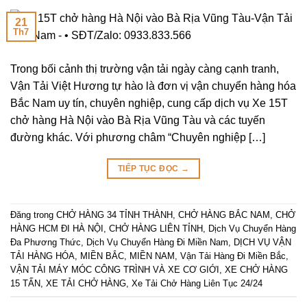
21
Th7
Trong bối cảnh thị trường vận tải ngày càng cạnh tranh,
Vận Tải Việt Hương tự hào là đơn vị vận chuyển hàng hóa
Bắc Nam uy tín, chuyên nghiệp, cung cấp dịch vụ Xe 15T
chở hàng Hà Nội vào Bà Rịa Vũng Tàu và các tuyến
đường khác. Với phương châm “Chuyên nghiệp […]
TIẾP TỤC ĐỌC
→
Đăng trong
CHỞ HÀNG 34 TỈNH THÀNH
,
CHỞ HÀNG BẮC NAM
,
CHỞ
HÀNG HCM ĐI HÀ NỘI
,
CHỞ HÀNG LIÊN TỈNH
,
Dịch Vụ Chuyển Hàng
Đa Phương Thức
,
Dịch Vụ Chuyển Hàng Đi Miền Nam
,
DỊCH VỤ VẬN
TẢI HÀNG HÓA
,
MIỀN BẮC
,
MIỀN NAM
,
Vận Tải Hàng Đi Miền Bắc
,
VẬN TẢI MÁY MÓC CÔNG TRÌNH VÀ XE CƠ GIỚI
,
XE CHỞ HÀNG
15 TẤN
,
XE TẢI CHỞ HÀNG
,
Xe Tải Chở Hàng Liên Tục 24/24