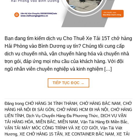
Bạn đang tìm kiếm dịch vụ Cho Thuê Xe Tải 15T chở hàng
Hải Phòng vào Bình Dương uy tín? Chúng tôi cung cấp
dịch vụ chuyển nhà, vận chuyển hàng hóa và chuyển nhà
trọn gói, đáp ứng mọi nhu cầu của khách hàng. Với đội
ngũ nhân viên chuyên nghiệp và kinh nghiệm […]
TIẾP TỤC ĐỌC
→
Đăng trong
CHỞ HÀNG 34 TỈNH THÀNH
,
CHỞ HÀNG BẮC NAM
,
CHỞ
HÀNG HÀ NỘI ĐI SÀI GÒN
,
CHỞ HÀNG HCM ĐI HÀ NỘI
,
CHỞ HÀNG
LIÊN TỈNH
,
Dịch Vụ Chuyển Hàng Đa Phương Thức
,
DỊCH VỤ VẬN
TẢI HÀNG HÓA
,
MIỀN BẮC
,
MIỀN NAM
,
Vận Tải Hàng Đi Miền Bắc
,
VẬN TẢI MÁY MÓC CÔNG TRÌNH VÀ XE CƠ GIỚI
,
Vận Tải Việt
Hương
,
XE CHỞ HÀNG 15 TẤN
,
XE CONTAINER BẮC NAM
,
XE TẢI