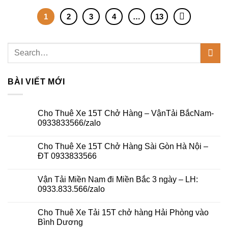
1
2
3
4
…
13
BÀI VIẾT MỚI
Cho Thuê Xe 15T Chở Hàng – VậnTải BắcNam-
0933833566/zalo
Không
có
Cho Thuê Xe 15T Chở Hàng Sài Gòn Hà Nội –
bình
luận
ĐT 0933833566
ở
Cho
Không
Thuê
có
Vận Tải Miền Nam đi Miền Bắc 3 ngày – LH:
Xe
bình
15T
luận
0933.833.566/zalo
Chở
ở
Hàng
Cho
Không
–
Thuê
có
Cho Thuê Xe Tải 15T chở hàng Hải Phòng vào
VậnTải
Xe
bình
BắcNam-
15T
luận
Bình Dương
0933833566/zalo
Chở
ở