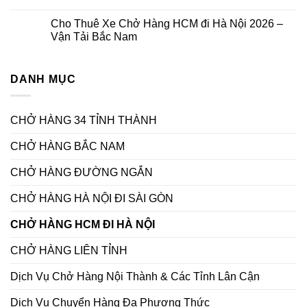
Hàng
Vận
Không
Sài
Tải
có
Cho Thuê Xe Chở Hàng HCM đi Hà Nội 2026 –
Gòn
Miền
bình
Hà
Nam
luận
Vận Tải Bắc Nam
Nội
đi
ở
–
Miền
Cho
Không
ĐT
Bắc
Thuê
có
0933833566
3
Xe
bình
ngày
Tải
DANH MỤC
luận
–
15T
ở
LH:
chở
Cho
0933.833.566/zalo
hàng
Thuê
Hải
Xe
CHỞ HÀNG 34 TỈNH THÀNH
Phòng
Chở
vào
Hàng
Bình
HCM
CHỞ HÀNG BẮC NAM
Dương
đi
Hà
Nội
CHỞ HÀNG ĐƯỜNG NGẮN
2026
–
Vận
CHỞ HÀNG HÀ NỘI ĐI SÀI GÒN
Tải
Bắc
Nam
CHỞ HÀNG HCM ĐI HÀ NỘI
CHỞ HÀNG LIÊN TỈNH
Dịch Vụ Chở Hàng Nội Thành & Các Tỉnh Lân Cận
Dịch Vụ Chuyển Hàng Đa Phương Thức