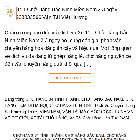
28
Th7
Chào mừng bạn đến với dịch vụ Xe 15T Chở Hàng Bắc
Ninh Miền Nam 2-3 ngày nơi cung cấp giải pháp vận
chuyển hàng hóa đáng tin cậy và hiệu quả. Với tổng quan
về dịch vụ đa dạng từ ghép hàng lẻ, chở hàng nguyên xe
đến vận chuyển hàng quá khổ, quá […]
TIẾP TỤC ĐỌC
→
Đăng trong
CHỞ HÀNG 34 TỈNH THÀNH
,
CHỞ HÀNG BẮC NAM
,
CHỞ
HÀNG HCM ĐI HÀ NỘI
,
CHỞ HÀNG LIÊN TỈNH
,
Dịch Vụ Chuyển Hàng
Đa Phương Thức
,
MIỀN NAM
,
VẬN TẢI MÁY MÓC CÔNG TRÌNH VÀ
XE CƠ GIỚI
,
XE TẢI CHỞ HÀNG
,
Xe Tải Chở Hàng Liên Tục 24/24
CHỞ HÀNG 34 TỈNH THÀNH
,
CHỞ HÀNG BẮC NAM
,
CHỞ HÀNG
HÀ NỘI ĐI SÀI GÒN
,
CHỞ HÀNG HCM ĐI HÀ NỘI
,
CHỞ HÀNG