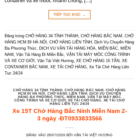
container và xe mooc nhanh chóng, […]
TIẾP TỤC ĐỌC
→
Đăng trong
CHỞ HÀNG 34 TỈNH THÀNH
,
CHỞ HÀNG BẮC NAM
,
CHỞ
HÀNG HCM ĐI HÀ NỘI
,
CHỞ HÀNG LIÊN TỈNH
,
Dịch Vụ Chuyển Hàng
Đa Phương Thức
,
DỊCH VỤ VẬN TẢI HÀNG HÓA
,
MIỀN BẮC
,
MIỀN
NAM
,
Vận Tải Hàng Đi Miền Bắc
,
VẬN TẢI MÁY MÓC CÔNG TRÌNH
VÀ XE CƠ GIỚI
,
Vận Tải Việt Hương
,
XE CHỞ HÀNG 15 TẤN
,
XE
CONTAINER BẮC NAM
,
XE TẢI CHỞ HÀNG
,
Xe Tải Chở Hàng Liên
Tục 24/24
CHỞ HÀNG 34 TỈNH THÀNH
,
CHỞ HÀNG BẮC NAM
,
CHỞ HÀNG
HCM ĐI HÀ NỘI
,
CHỞ HÀNG LIÊN TỈNH
,
DỊCH VỤ CHUYỂN
HÀNG ĐA PHƯƠNG THỨC
,
MIỀN NAM
,
VẬN TẢI MÁY MÓC
CÔNG TRÌNH VÀ XE CƠ GIỚI
,
XE TẢI CHỞ HÀNG
,
XE TẢI CHỞ
HÀNG LIÊN TỤC 24/24
Xe 15T Chở Hàng Bắc Ninh Miền Nam 2-
3 ngày -ĐT0933833566
ĐĂNG VÀO
28/07/2026
BỞI
VẬN TẢI VIỆT HƯƠNG