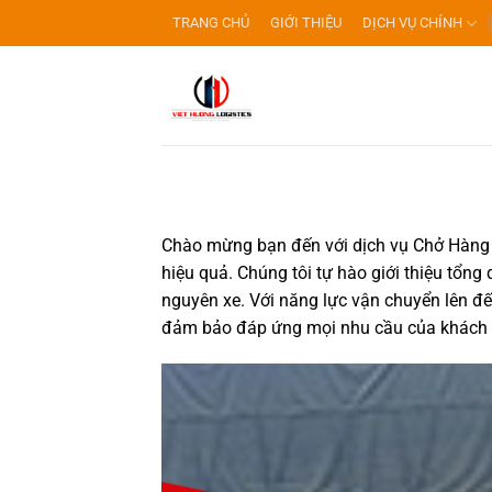
Bỏ
TRANG CHỦ
GIỚI THIỆU
DỊCH VỤ CHÍNH
qua
nội
dung
Chào mừng bạn đến với dịch vụ
Chở Hàng 
hiệu quả. Chúng tôi tự hào giới thiệu tổn
nguyên xe. Với năng lực vận chuyển lên đế
đảm bảo đáp ứng mọi nhu cầu của khách h