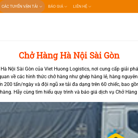
CÁC TUYẾN VẬN TẢI
BÁO GIÁ
LIÊN HỆ
Chở Hàng Hà Nội Sài Gòn
Hà Nội Sài Gòn
của Viet Huong Logistics, nơi cung cấp giải p
g quan về các hình thức chở hàng như ghép hàng lẻ, hàng nguyê
n 200 tấn/ngày và đội ngũ xe tải đa dạng trên 60 chiếc, bao gồ
àng. Hãy cùng tìm hiểu quy trình và báo giá dịch vụ Chở Hàng