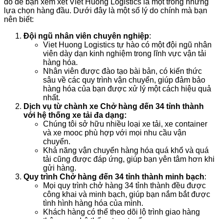
do để bạn xem xét Viet Huong Logistics là một trong những
lựa chọn hàng đầu. Dưới đây là một số lý do chính mà bạn
nên biết:
Đội ngũ nhân viên chuyên nghiệp
:
Viet Huong Logistics tự hào có một đội ngũ nhân
viên dày dạn kinh nghiệm trong lĩnh vực vận tải
hàng hóa.
Nhân viên được đào tạo bài bản, có kiến thức
sâu về các quy trình vận chuyển, giúp đảm bảo
hàng hóa của bạn được xử lý một cách hiệu quả
nhất.
Dịch vụ từ chành xe Chở hàng đến 34 tỉnh thành
với hệ thống xe tải đa dạng:
Chúng tôi sở hữu nhiều loại xe tải, xe container
và xe mooc phù hợp với mọi nhu cầu vận
chuyển.
Khả năng vận chuyển hàng hóa quá khổ và quá
tải cũng được đáp ứng, giúp bạn yên tâm hơn khi
gửi hàng.
Quy trình Chở hàng đến 34 tỉnh thành minh bạch
:
Mọi quy trình chở hàng 34 tỉnh thành đều được
công khai và minh bạch, giúp bạn nắm bắt được
tình hình hàng hóa của mình.
Khách hàng có thể theo dõi lộ trình giao hàng