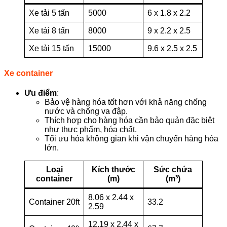
Xe tải 5 tấn
5000
6 x 1.8 x 2.2
Xe tải 8 tấn
8000
9 x 2.2 x 2.5
Xe tải 15 tấn
15000
9.6 x 2.5 x 2.5
Xe container
Ưu điểm
:
Bảo vệ hàng hóa tốt hơn với khả năng chống
nước và chống va đập.
Thích hợp cho hàng hóa cần bảo quản đặc biệt
như thực phẩm, hóa chất.
Tối ưu hóa không gian khi vận chuyển hàng hóa
lớn.
Loại
Kích thước
Sức chứa
container
(m)
(m³)
8.06 x 2.44 x
Container 20ft
33.2
2.59
12.19 x 2.44 x