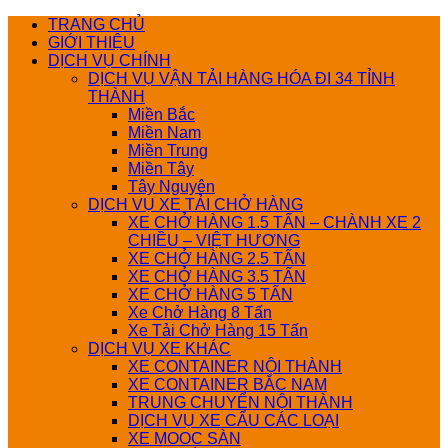
Bỏ
TRANG CHỦ
qua
GIỚI THIỆU
nội
DỊCH VỤ CHÍNH
dung
DỊCH VỤ VẬN TẢI HÀNG HÓA ĐI 34 TỈNH
THÀNH
Miền Bắc
Miền Nam
Miền Trung
Miền Tây
Tây Nguyên
DỊCH VỤ XE TẢI CHỞ HÀNG
XE CHỞ HÀNG 1.5 TẤN – CHÀNH XE 2
CHIỀU – VIỆT HƯƠNG
XE CHỞ HÀNG 2.5 TẤN
XE CHỞ HÀNG 3.5 TẤN
XE CHỞ HÀNG 5 TẤN
Xe Chở Hàng 8 Tấn
Xe Tải Chở Hàng 15 Tấn
DỊCH VỤ XE KHÁC
XE CONTAINER NỘI THÀNH
XE CONTAINER BẮC NAM
TRUNG CHUYỂN NỘI THÀNH
DỊCH VỤ XE CẨU CÁC LOẠI
XE MOOC SÀN