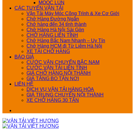
MOOC LÙN
CÁC TUYẾN VẬN TẢI
Vận Tải Máy Móc Công Trình & Xe Cơ Giới
Chở Hàng Đường Ngắn
Chở hàng đến 34 tỉnh thành
Chở Hàng Hà Nội Sài Gòn
CHỞ HÀNG LIÊN TỈNH
Chở Hàng Bắc Nam Nhanh – Uy Tín
Chở Hàng HCM đi Từ Liêm Hà Nội
XE TẢI CHỞ HÀNG
BÁO GIÁ
CƯỚC VẬN CHUYỂN BẮC NAM
CƯỚC VẬN TẢI LIÊN TỈNH
GIÁ CHỞ HÀNG NỘI THÀNH
GIÁ TĂNG BO TẬN NƠI
LIÊN HỆ
DỊCH VỤ VẬN TẢI HÀNG HÓA
GIÁ TRUNG CHUYỂN NỘI THÀNH
XE CHỞ HÀNG 30 TẤN