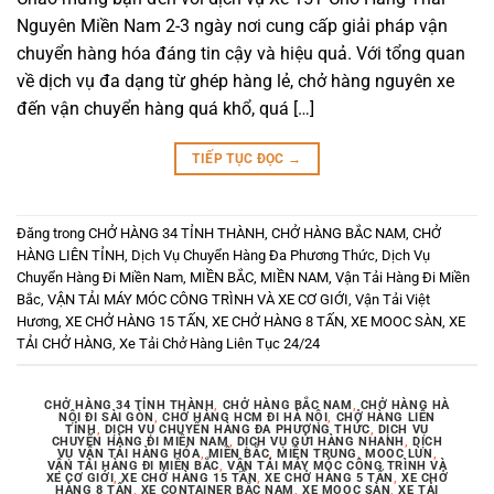
Nguyên Miền Nam 2-3 ngày nơi cung cấp giải pháp vận
chuyển hàng hóa đáng tin cậy và hiệu quả. Với tổng quan
về dịch vụ đa dạng từ ghép hàng lẻ, chở hàng nguyên xe
đến vận chuyển hàng quá khổ, quá […]
TIẾP TỤC ĐỌC
→
Đăng trong
CHỞ HÀNG 34 TỈNH THÀNH
,
CHỞ HÀNG BẮC NAM
,
CHỞ
HÀNG LIÊN TỈNH
,
Dịch Vụ Chuyển Hàng Đa Phương Thức
,
Dịch Vụ
Chuyển Hàng Đi Miền Nam
,
MIỀN BẮC
,
MIỀN NAM
,
Vận Tải Hàng Đi Miền
Bắc
,
VẬN TẢI MÁY MÓC CÔNG TRÌNH VÀ XE CƠ GIỚI
,
Vận Tải Việt
Hương
,
XE CHỞ HÀNG 15 TẤN
,
XE CHỞ HÀNG 8 TẤN
,
XE MOOC SÀN
,
XE
TẢI CHỞ HÀNG
,
Xe Tải Chở Hàng Liên Tục 24/24
CHỞ HÀNG 34 TỈNH THÀNH
,
CHỞ HÀNG BẮC NAM
,
CHỞ HÀNG HÀ
NỘI ĐI SÀI GÒN
,
CHỞ HÀNG HCM ĐI HÀ NỘI
,
CHỞ HÀNG LIÊN
TỈNH
,
DỊCH VỤ CHUYỂN HÀNG ĐA PHƯƠNG THỨC
,
DỊCH VỤ
CHUYỂN HÀNG ĐI MIỀN NAM
,
DỊCH VỤ GỬI HÀNG NHANH
,
DỊCH
VỤ VẬN TẢI HÀNG HÓA
,
MIỀN BẮC
,
MIỀN TRUNG
,
MOOC LÙN
,
VẬN TẢI HÀNG ĐI MIỀN BẮC
,
VẬN TẢI MÁY MÓC CÔNG TRÌNH VÀ
XE CƠ GIỚI
,
XE CHỞ HÀNG 15 TẤN
,
XE CHỞ HÀNG 5 TẤN
,
XE CHỞ
HÀNG 8 TẤN
,
XE CONTAINER BẮC NAM
,
XE MOOC SÀN
,
XE TẢI