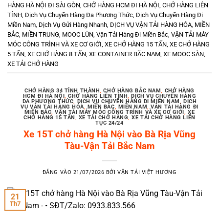
HÀNG HÀ NỘI ĐI SÀI GÒN
,
CHỞ HÀNG HCM ĐI HÀ NỘI
,
CHỞ HÀNG LIÊN
TỈNH
,
Dịch Vụ Chuyển Hàng Đa Phương Thức
,
Dịch Vụ Chuyển Hàng Đi
Miền Nam
,
Dịch Vụ Gửi Hàng Nhanh
,
DỊCH VỤ VẬN TẢI HÀNG HÓA
,
MIỀN
BẮC
,
MIỀN TRUNG
,
MOOC LÙN
,
Vận Tải Hàng Đi Miền Bắc
,
VẬN TẢI MÁY
MÓC CÔNG TRÌNH VÀ XE CƠ GIỚI
,
XE CHỞ HÀNG 15 TẤN
,
XE CHỞ HÀNG
5 TẤN
,
XE CHỞ HÀNG 8 TẤN
,
XE CONTAINER BẮC NAM
,
XE MOOC SÀN
,
XE TẢI CHỞ HÀNG
CHỞ HÀNG 34 TỈNH THÀNH
,
CHỞ HÀNG BẮC NAM
,
CHỞ HÀNG
HCM ĐI HÀ NỘI
,
CHỞ HÀNG LIÊN TỈNH
,
DỊCH VỤ CHUYỂN HÀNG
ĐA PHƯƠNG THỨC
,
DỊCH VỤ CHUYỂN HÀNG ĐI MIỀN NAM
,
DỊCH
VỤ VẬN TẢI HÀNG HÓA
,
MIỀN BẮC
,
MIỀN NAM
,
VẬN TẢI HÀNG ĐI
MIỀN BẮC
,
VẬN TẢI MÁY MÓC CÔNG TRÌNH VÀ XE CƠ GIỚI
,
XE
CHỞ HÀNG 15 TẤN
,
XE TẢI CHỞ HÀNG
,
XE TẢI CHỞ HÀNG LIÊN
TỤC 24/24
Xe 15T chở hàng Hà Nội vào Bà Rịa Vũng
Tàu-Vận Tải Bắc Nam
ĐĂNG VÀO
21/07/2026
BỞI
VẬN TẢI VIỆT HƯƠNG
21
Th7