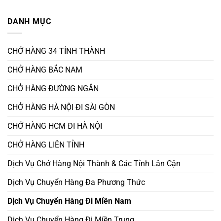
LH:
chở
Cho
Không
0933.833.566/zalo
hàng
Thuê
có
Hải
Xe
bình
DANH MỤC
Phòng
Chở
luận
vào
Hàng
ở
Bình
HCM
Xe
Dương
đi
15T
Hà
Chở
CHỞ HÀNG 34 TỈNH THÀNH
Nội
Hàng
2026
Thái
–
Nguyên
CHỞ HÀNG BẮC NAM
Vận
Miền
Tải
Nam
Bắc
2-
CHỞ HÀNG ĐƯỜNG NGẮN
Nam
3
ngày
-
CHỞ HÀNG HÀ NỘI ĐI SÀI GÒN
Việt
Hương
CHỞ HÀNG HCM ĐI HÀ NỘI
CHỞ HÀNG LIÊN TỈNH
Dịch Vụ Chở Hàng Nội Thành & Các Tỉnh Lân Cận
Dịch Vụ Chuyển Hàng Đa Phương Thức
Dịch Vụ Chuyển Hàng Đi Miền Nam
Dịch Vụ Chuyển Hàng Đi Miền Trung