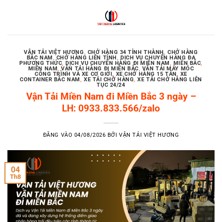
Bỏ
qua
nội
dung
VẬN TẢI VIỆT HƯƠNG
,
CHỞ HÀNG 34 TỈNH THÀNH
,
CHỞ HÀNG
BẮC NAM
,
CHỞ HÀNG LIÊN TỈNH
,
DỊCH VỤ CHUYỂN HÀNG ĐA
PHƯƠNG THỨC
,
DỊCH VỤ CHUYỂN HÀNG ĐI MIỀN NAM
,
MIỀN BẮC
,
MIỀN NAM
,
VẬN TẢI HÀNG ĐI MIỀN BẮC
,
VẬN TẢI MÁY MÓC
CÔNG TRÌNH VÀ XE CƠ GIỚI
,
XE CHỞ HÀNG 15 TẤN
,
XE
CONTAINER BẮC NAM
,
XE TẢI CHỞ HÀNG
,
XE TẢI CHỞ HÀNG LIÊN
TỤC 24/24
Vận Tải Miền Nam đi Miền Bắc 3 ngày –
LH: 0933.833.566/zalo
ĐĂNG VÀO
04/08/2026
BỞI
VẬN TẢI VIỆT HƯƠNG
04
Th8