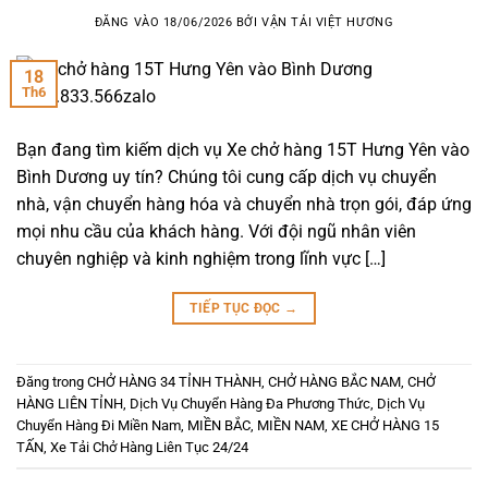
ĐĂNG VÀO
18/06/2026
BỞI
VẬN TẢI VIỆT HƯƠNG
18
Th6
Bạn đang tìm kiếm dịch vụ Xe chở hàng 15T Hưng Yên vào
Bình Dương uy tín? Chúng tôi cung cấp dịch vụ chuyển
nhà, vận chuyển hàng hóa và chuyển nhà trọn gói, đáp ứng
mọi nhu cầu của khách hàng. Với đội ngũ nhân viên
chuyên nghiệp và kinh nghiệm trong lĩnh vực […]
TIẾP TỤC ĐỌC
→
Đăng trong
CHỞ HÀNG 34 TỈNH THÀNH
,
CHỞ HÀNG BẮC NAM
,
CHỞ
HÀNG LIÊN TỈNH
,
Dịch Vụ Chuyển Hàng Đa Phương Thức
,
Dịch Vụ
Chuyển Hàng Đi Miền Nam
,
MIỀN BẮC
,
MIỀN NAM
,
XE CHỞ HÀNG 15
TẤN
,
Xe Tải Chở Hàng Liên Tục 24/24