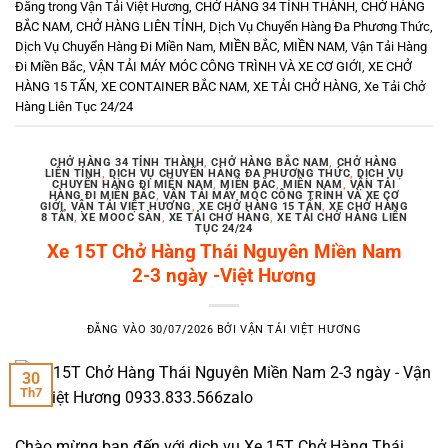
Đăng trong
Vận Tải Việt Hương
,
CHỞ HÀNG 34 TỈNH THÀNH
,
CHỞ HÀNG
BẮC NAM
,
CHỞ HÀNG LIÊN TỈNH
,
Dịch Vụ Chuyển Hàng Đa Phương Thức
,
Dịch Vụ Chuyển Hàng Đi Miền Nam
,
MIỀN BẮC
,
MIỀN NAM
,
Vận Tải Hàng
Đi Miền Bắc
,
VẬN TẢI MÁY MÓC CÔNG TRÌNH VÀ XE CƠ GIỚI
,
XE CHỞ
HÀNG 15 TẤN
,
XE CONTAINER BẮC NAM
,
XE TẢI CHỞ HÀNG
,
Xe Tải Chở
Hàng Liên Tục 24/24
CHỞ HÀNG 34 TỈNH THÀNH
,
CHỞ HÀNG BẮC NAM
,
CHỞ HÀNG
LIÊN TỈNH
,
DỊCH VỤ CHUYỂN HÀNG ĐA PHƯƠNG THỨC
,
DỊCH VỤ
CHUYỂN HÀNG ĐI MIỀN NAM
,
MIỀN BẮC
,
MIỀN NAM
,
VẬN TẢI
HÀNG ĐI MIỀN BẮC
,
VẬN TẢI MÁY MÓC CÔNG TRÌNH VÀ XE CƠ
GIỚI
,
VẬN TẢI VIỆT HƯƠNG
,
XE CHỞ HÀNG 15 TẤN
,
XE CHỞ HÀNG
8 TẤN
,
XE MOOC SÀN
,
XE TẢI CHỞ HÀNG
,
XE TẢI CHỞ HÀNG LIÊN
TỤC 24/24
Xe 15T Chở Hàng Thái Nguyên Miền Nam
2-3 ngày -Việt Hương
ĐĂNG VÀO
30/07/2026
BỞI
VẬN TẢI VIỆT HƯƠNG
30
Th7
Chào mừng bạn đến với dịch vụ Xe 15T Chở Hàng Thái