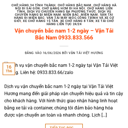
CHỞ HÀNG 34 TỈNH THÀNH
,
CHỞ HÀNG BẮC NAM
,
CHỞ HÀNG HÀ
NỘI ĐI SÀI GÒN
,
CHỞ HÀNG HCM ĐI HÀ NỘI
,
CHỞ HÀNG LIÊN
TỈNH
,
DỊCH VỤ CHUYỂN HÀNG ĐA PHƯƠNG THỨC
,
DỊCH VỤ
CHUYỂN HÀNG ĐI MIỀN NAM
,
MIỀN BẮC
,
MIỀN NAM
,
VẬN TẢI
HÀNG ĐI MIỀN BẮC
,
VẬN TẢI MÁY MÓC CÔNG TRÌNH VÀ XE CƠ
GIỚI
,
XE CHỞ HÀNG 15 TẤN
,
XE CHỞ HÀNG 8 TẤN
,
XE TẢI CHỞ
HÀNG LIÊN TỤC 24/24
Vận chuyển bắc nam 1-2 ngày – Vận Tải
Bắc Nam 0933.833.566
ĐĂNG VÀO
16/06/2026
BỞI
VẬN TẢI VIỆT HƯƠNG
16
Th6
Dịch vụ vận chuyển bắc nam 1-2 ngày tại Vận Tải Việt
Hương mang đến giải pháp vận chuyển hiệu quả và tin cậy
cho khách hàng. Với hình thức giao nhận hàng linh hoạt
bằng xe tải và container, chúng tôi đảm bảo hàng hóa
được vận chuyển an toàn và nhanh chóng. Lịch […]
TIẾP TỤC ĐỌC
→