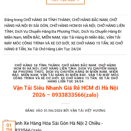
Đăng trong
CHỞ HÀNG 34 TỈNH THÀNH
,
CHỞ HÀNG BẮC NAM
,
CHỞ
HÀNG HÀ NỘI ĐI SÀI GÒN
,
CHỞ HÀNG HCM ĐI HÀ NỘI
,
CHỞ HÀNG LIÊN
TỈNH
,
Dịch Vụ Chuyển Hàng Đa Phương Thức
,
Dịch Vụ Chuyển Hàng Đi
Miền Nam
,
MIỀN BẮC
,
MIỀN NAM
,
Vận Tải Hàng Đi Miền Bắc
,
VẬN TẢI
MÁY MÓC CÔNG TRÌNH VÀ XE CƠ GIỚI
,
XE CHỞ HÀNG 15 TẤN
,
XE CHỞ
HÀNG 8 TẤN
,
Xe Tải Chở Hàng Liên Tục 24/24
CHỞ HÀNG 34 TỈNH THÀNH
,
CHỞ HÀNG BẮC NAM
,
CHỞ HÀNG
HCM ĐI HÀ NỘI
,
CHỞ HÀNG LIÊN TỈNH
,
DỊCH VỤ CHUYỂN HÀNG
ĐA PHƯƠNG THỨC
,
DỊCH VỤ CHUYỂN HÀNG ĐI MIỀN NAM
,
MIỀN
BẮC
,
MIỀN NAM
,
VẬN TẢI HÀNG ĐI MIỀN BẮC
,
VẬN TẢI MÁY MÓC
CÔNG TRÌNH VÀ XE CƠ GIỚI
,
XE CHỞ HÀNG 15 TẤN
,
XE TẢI CHỞ
HÀNG LIÊN TỤC 24/24
Vận Tải Siêu Nhanh Giá Rẻ HCM đi Hà Nội
2026 – 0933833566(zalo)
ĐĂNG VÀO
01/06/2026
BỞI
VẬN TẢI VIỆT HƯƠNG
01
Th6