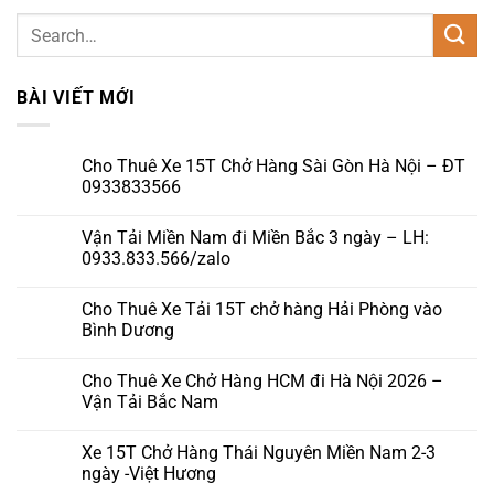
BÀI VIẾT MỚI
Cho Thuê Xe 15T Chở Hàng Sài Gòn Hà Nội – ĐT
0933833566
Không
có
Vận Tải Miền Nam đi Miền Bắc 3 ngày – LH:
bình
luận
0933.833.566/zalo
ở
Cho
Không
Thuê
có
Cho Thuê Xe Tải 15T chở hàng Hải Phòng vào
Xe
bình
15T
luận
Bình Dương
Chở
ở
Hàng
Vận
Không
Sài
Tải
có
Cho Thuê Xe Chở Hàng HCM đi Hà Nội 2026 –
Gòn
Miền
bình
Hà
Nam
luận
Vận Tải Bắc Nam
Nội
đi
ở
–
Miền
Cho
Không
ĐT
Bắc
Thuê
có
Xe 15T Chở Hàng Thái Nguyên Miền Nam 2-3
0933833566
3
Xe
bình
ngày
Tải
luận
ngày -Việt Hương
–
15T
ở