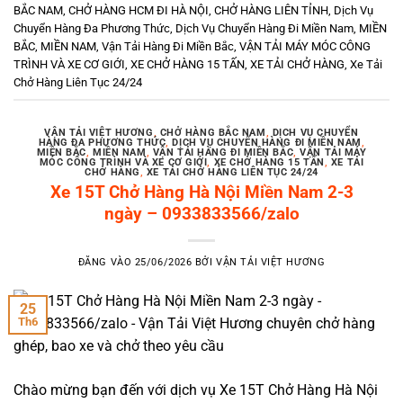
BẮC NAM
,
CHỞ HÀNG HCM ĐI HÀ NỘI
,
CHỞ HÀNG LIÊN TỈNH
,
Dịch Vụ
Chuyển Hàng Đa Phương Thức
,
Dịch Vụ Chuyển Hàng Đi Miền Nam
,
MIỀN
BẮC
,
MIỀN NAM
,
Vận Tải Hàng Đi Miền Bắc
,
VẬN TẢI MÁY MÓC CÔNG
TRÌNH VÀ XE CƠ GIỚI
,
XE CHỞ HÀNG 15 TẤN
,
XE TẢI CHỞ HÀNG
,
Xe Tải
Chở Hàng Liên Tục 24/24
VẬN TẢI VIỆT HƯƠNG
,
CHỞ HÀNG BẮC NAM
,
DỊCH VỤ CHUYỂN
HÀNG ĐA PHƯƠNG THỨC
,
DỊCH VỤ CHUYỂN HÀNG ĐI MIỀN NAM
,
MIỀN BẮC
,
MIỀN NAM
,
VẬN TẢI HÀNG ĐI MIỀN BẮC
,
VẬN TẢI MÁY
MÓC CÔNG TRÌNH VÀ XE CƠ GIỚI
,
XE CHỞ HÀNG 15 TẤN
,
XE TẢI
CHỞ HÀNG
,
XE TẢI CHỞ HÀNG LIÊN TỤC 24/24
Xe 15T Chở Hàng Hà Nội Miền Nam 2-3
ngày – 0933833566/zalo
ĐĂNG VÀO
25/06/2026
BỞI
VẬN TẢI VIỆT HƯƠNG
25
Th6
Chào mừng bạn đến với dịch vụ Xe 15T Chở Hàng Hà Nội