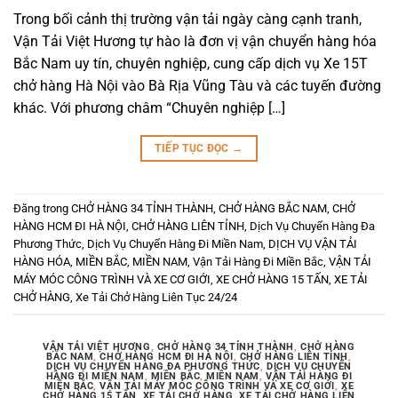
Trong bối cảnh thị trường vận tải ngày càng cạnh tranh,
Vận Tải Việt Hương tự hào là đơn vị vận chuyển hàng hóa
Bắc Nam uy tín, chuyên nghiệp, cung cấp dịch vụ Xe 15T
chở hàng Hà Nội vào Bà Rịa Vũng Tàu và các tuyến đường
khác. Với phương châm “Chuyên nghiệp […]
TIẾP TỤC ĐỌC
→
Đăng trong
CHỞ HÀNG 34 TỈNH THÀNH
,
CHỞ HÀNG BẮC NAM
,
CHỞ
HÀNG HCM ĐI HÀ NỘI
,
CHỞ HÀNG LIÊN TỈNH
,
Dịch Vụ Chuyển Hàng Đa
Phương Thức
,
Dịch Vụ Chuyển Hàng Đi Miền Nam
,
DỊCH VỤ VẬN TẢI
HÀNG HÓA
,
MIỀN BẮC
,
MIỀN NAM
,
Vận Tải Hàng Đi Miền Bắc
,
VẬN TẢI
MÁY MÓC CÔNG TRÌNH VÀ XE CƠ GIỚI
,
XE CHỞ HÀNG 15 TẤN
,
XE TẢI
CHỞ HÀNG
,
Xe Tải Chở Hàng Liên Tục 24/24
VẬN TẢI VIỆT HƯƠNG
,
CHỞ HÀNG 34 TỈNH THÀNH
,
CHỞ HÀNG
BẮC NAM
,
CHỞ HÀNG HCM ĐI HÀ NỘI
,
CHỞ HÀNG LIÊN TỈNH
,
DỊCH VỤ CHUYỂN HÀNG ĐA PHƯƠNG THỨC
,
DỊCH VỤ CHUYỂN
HÀNG ĐI MIỀN NAM
,
MIỀN BẮC
,
MIỀN NAM
,
VẬN TẢI HÀNG ĐI
MIỀN BẮC
,
VẬN TẢI MÁY MÓC CÔNG TRÌNH VÀ XE CƠ GIỚI
,
XE
CHỞ HÀNG 15 TẤN
,
XE TẢI CHỞ HÀNG
,
XE TẢI CHỞ HÀNG LIÊN