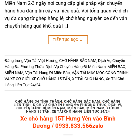
Miền Nam 2-3 ngày nơi cung cấp giải pháp vận chuyển
hàng hóa đáng tin cậy và hiệu quả. Với tổng quan về dịch
vụ đa dạng từ ghép hàng lẻ, chở hàng nguyên xe đến vận
chuyển hàng quá khổ, quá […]
TIẾP TỤC ĐỌC
→
Đăng trong
Vận Tải Việt Hương
,
CHỞ HÀNG BẮC NAM
,
Dịch Vụ Chuyển
Hàng Đa Phương Thức
,
Dịch Vụ Chuyển Hàng Đi Miền Nam
,
MIỀN BẮC
,
MIỀN NAM
,
Vận Tải Hàng Đi Miền Bắc
,
VẬN TẢI MÁY MÓC CÔNG TRÌNH
VÀ XE CƠ GIỚI
,
XE CHỞ HÀNG 15 TẤN
,
XE TẢI CHỞ HÀNG
,
Xe Tải Chở
Hàng Liên Tục 24/24
CHỞ HÀNG 34 TỈNH THÀNH
,
CHỞ HÀNG BẮC NAM
,
CHỞ HÀNG
LIÊN TỈNH
,
DỊCH VỤ CHUYỂN HÀNG ĐA PHƯƠNG THỨC
,
DỊCH VỤ
CHUYỂN HÀNG ĐI MIỀN NAM
,
MIỀN BẮC
,
MIỀN NAM
,
XE CHỞ
HÀNG 15 TẤN
,
XE TẢI CHỞ HÀNG LIÊN TỤC 24/24
Xe chở hàng 15T Hưng Yên vào Bình
Dương / 0933.833.566zalo