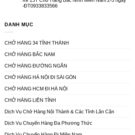
Xe 15T Chở Hàng Bắc Ninh Miền Nam 2-3 ngày
Hải
Xe
bình
Phòng
Chở
luận
-ĐT0933833566
vào
Hàng
ở
Bình
HCM
Xe
Không
Dương
đi
15T
có
Hà
Chở
bình
Nội
Hàng
DANH MỤC
luận
2026
Thái
ở
–
Nguyên
Xe
Vận
Miền
15T
Tải
Nam
Chở
CHỞ HÀNG 34 TỈNH THÀNH
Bắc
2-
Hàng
Nam
3
Bắc
ngày
Ninh
CHỞ HÀNG BẮC NAM
-
Miền
Việt
Nam
Hương
2-
CHỞ HÀNG ĐƯỜNG NGẮN
3
ngày
-ĐT0933833566
CHỞ HÀNG HÀ NỘI ĐI SÀI GÒN
CHỞ HÀNG HCM ĐI HÀ NỘI
CHỞ HÀNG LIÊN TỈNH
Dịch Vụ Chở Hàng Nội Thành & Các Tỉnh Lân Cận
Dịch Vụ Chuyển Hàng Đa Phương Thức
Dịch Vụ Chuyển Hàng Đi Miền Nam