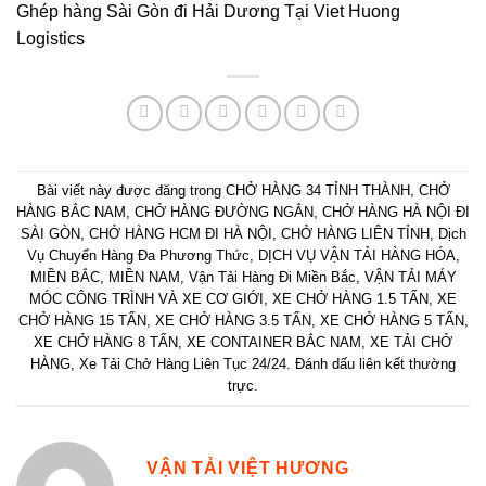
Ghép hàng Sài Gòn đi Hải Dương Tại Viet Huong
Logistics
Bài viết này được đăng trong
CHỞ HÀNG 34 TỈNH THÀNH
,
CHỞ
HÀNG BẮC NAM
,
CHỞ HÀNG ĐƯỜNG NGẮN
,
CHỞ HÀNG HÀ NỘI ĐI
SÀI GÒN
,
CHỞ HÀNG HCM ĐI HÀ NỘI
,
CHỞ HÀNG LIÊN TỈNH
,
Dịch
Vụ Chuyển Hàng Đa Phương Thức
,
DỊCH VỤ VẬN TẢI HÀNG HÓA
,
MIỀN BẮC
,
MIỀN NAM
,
Vận Tải Hàng Đi Miền Bắc
,
VẬN TẢI MÁY
MÓC CÔNG TRÌNH VÀ XE CƠ GIỚI
,
XE CHỞ HÀNG 1.5 TẤN
,
XE
CHỞ HÀNG 15 TẤN
,
XE CHỞ HÀNG 3.5 TẤN
,
XE CHỞ HÀNG 5 TẤN
,
XE CHỞ HÀNG 8 TẤN
,
XE CONTAINER BẮC NAM
,
XE TẢI CHỞ
HÀNG
,
Xe Tải Chở Hàng Liên Tục 24/24
. Đánh dấu
liên kết thường
trực
.
VẬN TẢI VIỆT HƯƠNG