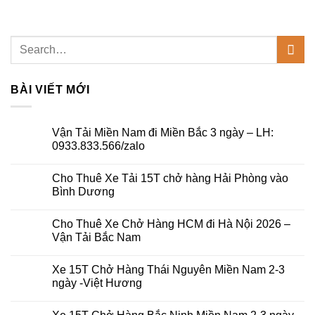
BÀI VIẾT MỚI
Vận Tải Miền Nam đi Miền Bắc 3 ngày – LH:
0933.833.566/zalo
Không
có
Cho Thuê Xe Tải 15T chở hàng Hải Phòng vào
bình
luận
Bình Dương
ở
Vận
Không
Tải
có
Cho Thuê Xe Chở Hàng HCM đi Hà Nội 2026 –
Miền
bình
Nam
luận
Vận Tải Bắc Nam
đi
ở
Miền
Cho
Không
Bắc
Thuê
có
Xe 15T Chở Hàng Thái Nguyên Miền Nam 2-3
3
Xe
bình
ngày
Tải
luận
ngày -Việt Hương
–
15T
ở
LH:
chở
Cho
Không
0933.833.566/zalo
hàng
Thuê
có