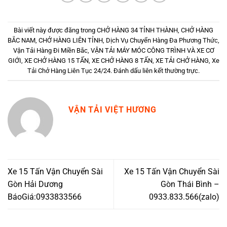
Bài viết này được đăng trong
CHỞ HÀNG 34 TỈNH THÀNH
,
CHỞ HÀNG
BẮC NAM
,
CHỞ HÀNG LIÊN TỈNH
,
Dịch Vụ Chuyển Hàng Đa Phương Thức
,
Vận Tải Hàng Đi Miền Bắc
,
VẬN TẢI MÁY MÓC CÔNG TRÌNH VÀ XE CƠ
GIỚI
,
XE CHỞ HÀNG 15 TẤN
,
XE CHỞ HÀNG 8 TẤN
,
XE TẢI CHỞ HÀNG
,
Xe
Tải Chở Hàng Liên Tục 24/24
. Đánh dấu
liên kết thường trực
.
VẬN TẢI VIỆT HƯƠNG
Xe 15 Tấn Vận Chuyển Sài
Xe 15 Tấn Vận Chuyển Sài
Gòn Hải Dương
Gòn Thái Bình –
BáoGiá:0933833566
0933.833.566(zalo)