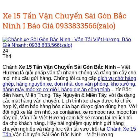
Xe 15 Tấn Vận Chuyển Sài Gòn Bắc
Ninh I Báo Giá 0933833566(zalo)
24
Th4
Chành
Xe 15 Tấn Vận Chuyển Sài Gòn Bắc Ninh
– Việt
Hương là giải pháp vận tải nhanh chóng và đáng tin cậy cho
mọi nhu cầu gửi hàng. Chúng tôi cung cấp
dịch vụ chở hàng
ghép, hàng nguyên xe, dọn nhà, dọn văn phòng, kho xưởng,
hàng máy móc xe cơ giới, hàng dự án công trình
… từ Bắc
đến Nam, Miền Trung, Tây Nguyên & Miền Tây, với đa dạng
các mặt hàng vận chuyển. Lịch trình xe chạy được tổ chức
hợp lý, đảm bảo hàng hóa của bạn được giao đúng hẹn. Với
đội ngũ xe tải lớn nhỏ, xe container, xe romooc rào, mooc lùn
đầy đủ, Vận Tải Việt Hương cam kết sẽ mang lại lợi ích tối
đa cho khách hàng. Hãy trải nghiệm quy trình gửi hàng
chuyên nghiệp và năng lực vận tải vượt trội tại
Chành Xe 15
Tấn
Vận Chuyển Sài Gòn Bắc Ninh – Việt Hương