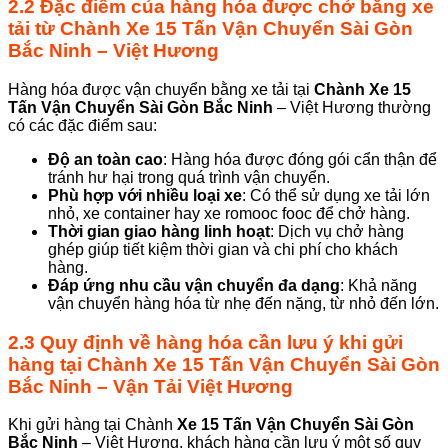
2.2 Đặc điểm của hàng hóa được chở bằng xe
tải từ
Chành
Xe 15 Tấn Vận Chuyển Sài Gòn
Bắc Ninh
– Việt Hương
Hàng hóa được vận chuyển bằng xe tải tại
Chành
Xe 15
Tấn Vận Chuyển Sài Gòn
Bắc Ninh
– Việt Hương thường
có các đặc điểm sau:
Độ an toàn cao
: Hàng hóa được đóng gói cẩn thận để
tránh hư hại trong quá trình vận chuyển.
Phù hợp với nhiều loại xe
: Có thể sử dụng xe tải lớn
nhỏ, xe container hay xe romooc fooc để chở hàng.
Thời gian giao hàng linh hoạt
: Dịch vụ chở hàng
ghép giúp tiết kiệm thời gian và chi phí cho khách
hàng.
Đáp ứng nhu cầu vận chuyển đa dạng
: Khả năng
vận chuyển hàng hóa từ nhẹ đến nặng, từ nhỏ đến lớn.
2.3 Quy định về hàng hóa cần lưu ý khi gửi
hàng tại Chành Xe 15 Tấn Vận Chuyển Sài Gòn
Bắc Ninh – Vận Tải Việt Hương
Khi gửi hàng tại Chành
Xe 15 Tấn Vận Chuyển Sài Gòn
Bắc Ninh
– Việt Hương, khách hàng cần lưu ý một số quy