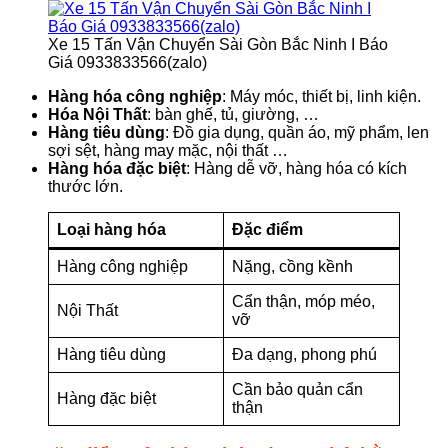
Xe 15 Tấn Vận Chuyển Sài Gòn Bắc Ninh I Báo
Giá 0933833566(zalo)
Hàng hóa công nghiệp
: Máy móc, thiết bị, linh kiện.
Hóa Nội Thất
: bàn ghế, tủ, giường, …
Hàng tiêu dùng
: Đồ gia dụng, quần áo, mỹ phẩm, len
sợi sệt, hàng may mặc, nội thất …
Hàng hóa đặc biệt
: Hàng dễ vỡ, hàng hóa có kích
thước lớn.
Loại hàng hóa
Đặc điểm
Hàng công nghiệp
Nặng, cồng kềnh
Cẩn thận, móp méo,
Nội Thất
vỡ
Hàng tiêu dùng
Đa dạng, phong phú
Cần bảo quản cẩn
Hàng đặc biệt
thận