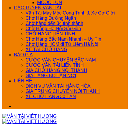
MOOC LÙN
CÁC TUYẾN VẬN TẢI
Vận Tải Máy Móc Công Trình & Xe Cơ Giới
Chở Hàng Đường Ngắn
Chở hàng đến 34 tỉnh thành
Chở Hàng Hà Nội Sài Gòn
CHỞ HÀNG LIÊN TỈNH
Chở Hàng Bắc Nam Nhanh – Uy Tín
Chở Hàng HCM đi Từ Liêm Hà Nội
XE TẢI CHỞ HÀNG
BÁO GIÁ
CƯỚC VẬN CHUYỂN BẮC NAM
CƯỚC VẬN TẢI LIÊN TỈNH
GIÁ CHỞ HÀNG NỘI THÀNH
GIÁ TĂNG BO TẬN NƠI
LIÊN HỆ
DỊCH VỤ VẬN TẢI HÀNG HÓA
GIÁ TRUNG CHUYỂN NỘI THÀNH
XE CHỞ HÀNG 30 TẤN