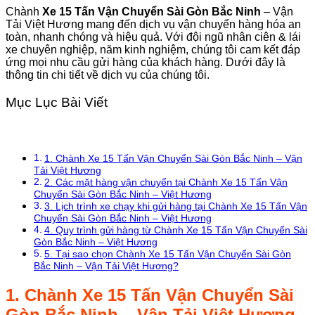
Chành
Xe 15 Tấn Vận Chuyển Sài Gòn Bắc Ninh
– Vận
Tải Việt Hương mang đến dịch vụ vận chuyển hàng hóa an
toàn, nhanh chóng và hiệu quả. Với đội ngũ nhân ciên & lái
xe chuyên nghiệp, năm kinh nghiệm, chúng tôi cam kết đáp
ứng mọi nhu cầu gửi hàng của khách hàng. Dưới đây là
thông tin chi tiết về dịch vụ của chúng tôi.
Mục Lục Bài Viết
1. Chành Xe 15 Tấn Vận Chuyển Sài Gòn Bắc Ninh – Vận
Tải Việt Hương
2. Các mặt hàng vận chuyển tại Chành Xe 15 Tấn Vận
Chuyển Sài Gòn Bắc Ninh – Việt Hương
3. Lịch trình xe chạy khi gửi hàng tại Chành Xe 15 Tấn Vận
Chuyển Sài Gòn Bắc Ninh – Việt Hương
4. Quy trình gửi hàng từ Chành Xe 15 Tấn Vận Chuyển Sài
Gòn Bắc Ninh – Việt Hương
5. Tại sao chọn Chành Xe 15 Tấn Vận Chuyển Sài Gòn
Bắc Ninh – Vận Tải Việt Hương?
1.
Chành
Xe 15 Tấn Vận Chuyển Sài
Gòn Bắc Ninh
– Vận Tải Việt Hương