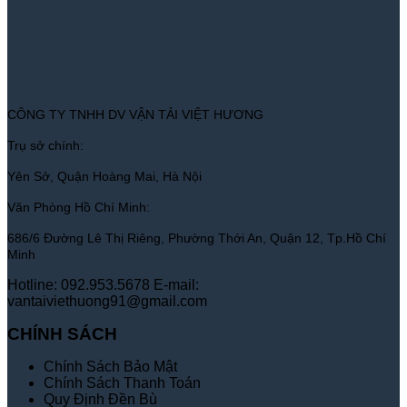
CÔNG TY TNHH DV VẬN TẢI VIỆT HƯƠNG
Trụ sở chính:
Yên Sở, Quận Hoàng Mai, Hà Nội
Văn Phòng Hồ Chí Minh:
686/6 Đường Lê Thị Riêng, Phường Thới An, Quận 12, Tp.Hồ Chí
Minh
Hotline: 092.953.5678
E-mail:
vantaiviethuong91@gmail.com
CHÍNH SÁCH
Chính Sách Bảo Mật
Chính Sách Thanh Toán
Quy Định Đền Bù