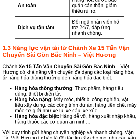
An toàn
quản cẩn thận, giảm
thiểu rủi ro.
Đội ngũ nhân viên hỗ
Dịch vụ tận tâm
trợ 24/7, đáp ứng
nhanh chóng.
1.3 Năng lực vận tải từ
Chành
Xe 15 Tấn Vận
Chuyển Sài Gòn Bắc Ninh
– Việt Hương
Chành
Xe 15 Tấn Vận Chuyển Sài Gòn
Bắc Ninh
– Việt
Hương có khả năng vận chuyển đa dạng các loại hàng hóa,
từ hàng hóa thông thường đến hàng hóa đặc biệt.
Hàng hóa thông thường
: Thực phẩm, hàng tiêu
dùng, thiết bị điện tử.
Hàng hóa nặng
: Máy móc, thiết bị công nghiệp, vật
liệu xây dựng, các công trình dự án, hàng tiền chế, máy
móc cơ giới như xe lu, xe cẩu, xe xúc…
Hàng hóa đặc biệt
: Hàng dễ vỡ, hàng xuất nhập khẩu,
hàng thuộc các cơ quan an ninh…
Với quy trình gửi hàng chuyên nghiệp và nhanh chóng, Vận
Tải Việt Hương tự hào là đối tác tin cậy cho mọi nhu cầu vận