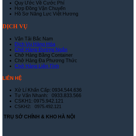
Quy Ước Về Cước Phí
Hợp Đồng Vận Chuyển
Hồ Sơ Năng Lực Việt Hương
DỊCH VỤ
Vận Tải Bắc Nam
Dịch Vụ Hàng Hóa
Chở Hàng Đường Ngắn
Chở Hàng Bằng Container
Chở Hàng Đa Phương Thức
Chở Hàng Liên Tỉnh
LIÊN HỆ
Xử Lí Khẩn Cấp: 0934.544.636
Tư Vấn Nhanh: 0933.833.566
CSKH1: 0975.942.121
CSKH2: 0975.492.121
TRỤ SỞ CHÍNH & KHO HÀ NỘI