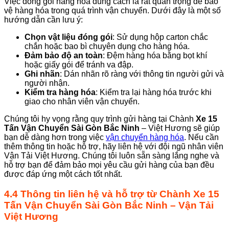
Việc đóng gói hàng hóa đúng cách là rất quan trọng để bảo
vệ hàng hóa trong quá trình vận chuyển. Dưới đây là một số
hướng dẫn cần lưu ý:
Chọn vật liệu đóng gói
: Sử dụng hộp carton chắc
chắn hoặc bao bì chuyên dụng cho hàng hóa.
Đảm bảo độ an toàn
: Đệm hàng hóa bằng bọt khí
hoặc giấy gói để tránh va đập.
Ghi nhãn
: Dán nhãn rõ ràng với thông tin người gửi và
người nhận.
Kiểm tra hàng hóa
: Kiểm tra lại hàng hóa trước khi
giao cho nhân viên vận chuyển.
Chúng tôi hy vọng rằng quy trình gửi hàng tại Chành
Xe 15
Tấn Vận Chuyển Sài Gòn Bắc Ninh
– Việt Hương sẽ giúp
bạn dễ dàng hơn trong việc
vận chuyển hàng hóa
. Nếu cần
thêm thông tin hoặc hỗ trợ, hãy liên hệ với đội ngũ nhân viên
Vận Tải Việt Hương. Chúng tôi luôn sẵn sàng lắng nghe và
hỗ trợ bạn để đảm bảo mọi yêu cầu gửi hàng của bạn đều
được đáp ứng một cách tốt nhất.
4.4 Thông tin liên hệ và hỗ trợ từ Chành Xe 15
Tấn Vận Chuyển Sài Gòn Bắc Ninh – Vận Tải
Việt Hương