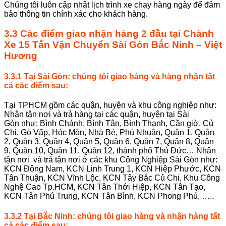
Chúng tôi luôn cập nhật lịch trình xe chạy hàng ngày để đảm
bảo thông tin chính xác cho khách hàng.
3.3 Các điểm giao nhận hàng 2 đầu tại
Chành
Xe 15 Tấn Vận Chuyển Sài Gòn Bắc Ninh
– Việt
Hương
3.3.1 Tại
Sài Gòn
: chúng tôi giao hàng và hàng nhận tất
cả các điểm sau:
Tại TPHCM gồm các quận, huyện và khu công nghiệp như:
Nhận tận nơi và trả hàng tại các quận, huyện tại Sài
Gòn như: Bình Chánh, Bình Tân, Bình Thạnh, Cần giờ, Củ
Chi, Gò Vấp, Hóc Môn, Nhà Bè, Phú Nhuận, Quận 1, Quận
2, Quận 3, Quận 4, Quận 5, Quận 6, Quận 7, Quận 8, Quận
9, Quận 10, Quận 11, Quận 12, thành phố Thủ Đức… Nhận
tận nơi và trả tận nơi ở các khu Công Nghiệp Sài Gòn như:
KCN Đông Nam, KCN Linh Trung 1, KCN Hiệp Phước, KCN
Tân Thuận, KCN Vĩnh Lộc, KCN Tây Bắc Củ Chi, Khu Công
Nghệ Cao Tp.HCM, KCN Tân Thới Hiệp, KCN Tân Tạo,
KCN Tân Phú Trung, KCN Tân Bình, KCN Phong Phú, …..
3.3.2
Tại
Bắc Ninh
: chúng tôi giao hàng và nhận hàng tất
cả các điểm sau: