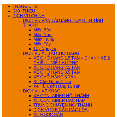
Bỏ
TRANG CHỦ
qua
GIỚI THIỆU
nội
DỊCH VỤ CHÍNH
dung
DỊCH VỤ VẬN TẢI HÀNG HÓA ĐI 34 TỈNH
THÀNH
Miền Bắc
Miền Nam
Miền Trung
Miền Tây
Tây Nguyên
DỊCH VỤ XE TẢI CHỞ HÀNG
XE CHỞ HÀNG 1.5 TẤN – CHÀNH XE 2
CHIỀU – VIỆT HƯƠNG
XE CHỞ HÀNG 2.5 TẤN
XE CHỞ HÀNG 3.5 TẤN
XE CHỞ HÀNG 5 TẤN
Xe Chở Hàng 8 Tấn
Xe Tải Chở Hàng 15 Tấn
DỊCH VỤ XE KHÁC
XE CONTAINER NỘI THÀNH
XE CONTAINER BẮC NAM
TRUNG CHUYỂN NỘI THÀNH
DỊCH VỤ XE CẨU CÁC LOẠI
XE MOOC SÀN