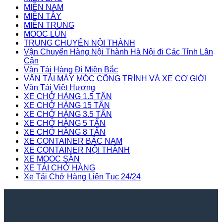
MIỀN NAM
MIỀN TÂY
MIỀN TRUNG
MOOC LÙN
TRUNG CHUYỂN NỘI THÀNH
Vận Chuyển Hàng Nội Thành Hà Nội đi Các Tỉnh Lân
Cận
Vận Tải Hàng Đi Miền Bắc
VẬN TẢI MÁY MÓC CÔNG TRÌNH VÀ XE CƠ GIỚI
Vận Tải Việt Hương
XE CHỞ HÀNG 1.5 TẤN
XE CHỞ HÀNG 15 TẤN
XE CHỞ HÀNG 3.5 TẤN
XE CHỞ HÀNG 5 TẤN
XE CHỞ HÀNG 8 TẤN
XE CONTAINER BẮC NAM
XE CONTAINER NỘI THÀNH
XE MOOC SÀN
XE TẢI CHỞ HÀNG
Xe Tải Chở Hàng Liên Tục 24/24