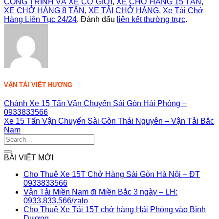
CÔNG TRÌNH VÀ XE CƠ GIỚI
,
XE CHỞ HÀNG 15 TẤN
,
XE CHỞ HÀNG 8 TẤN
,
XE TẢI CHỞ HÀNG
,
Xe Tải Chở
Hàng Liên Tục 24/24
. Đánh dấu
liên kết thường trực
.
VẬN TẢI VIỆT HƯƠNG
Chành Xe 15 Tấn Vận Chuyển Sài Gòn Hải Phòng –
0933833566
Xe 15 Tấn Vận Chuyển Sài Gòn Thái Nguyên – Vận Tải Bắc
Nam
BÀI VIẾT MỚI
Cho Thuê Xe 15T Chở Hàng Sài Gòn Hà Nội – ĐT
Không
0933833566
có
Vận Tải Miền Nam đi Miền Bắc 3 ngày – LH:
bình
Không
0933.833.566/zalo
luận
có
Cho Thuê Xe Tải 15T chở hàng Hải Phòng vào Bình
ở
Không
bình
Dương