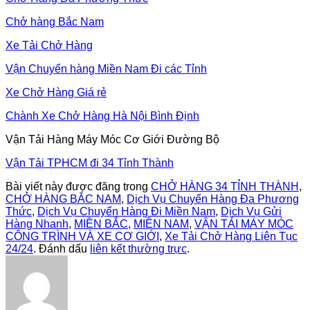
Chở hàng Bắc Nam
Xe Tải Chở Hàng
Vận Chuyển hàng Miền Nam Đi các Tỉnh
Xe Chở Hàng Giá rẻ
Chành Xe Chở Hàng Hà Nội Bình Định
Vận Tải Hàng Máy Móc Cơ Giới Đường Bộ
Vận Tải TPHCM đi 34 Tỉnh Thành
Bài viết này được đăng trong
CHỞ HÀNG 34 TỈNH THÀNH
,
CHỞ HÀNG BẮC NAM
,
Dịch Vụ Chuyển Hàng Đa Phương
Thức
,
Dịch Vụ Chuyển Hàng Đi Miền Nam
,
Dịch Vụ Gửi
Hàng Nhanh
,
MIỀN BẮC
,
MIỀN NAM
,
VẬN TẢI MÁY MÓC
CÔNG TRÌNH VÀ XE CƠ GIỚI
,
Xe Tải Chở Hàng Liên Tục
24/24
. Đánh dấu
liên kết thường trực
.