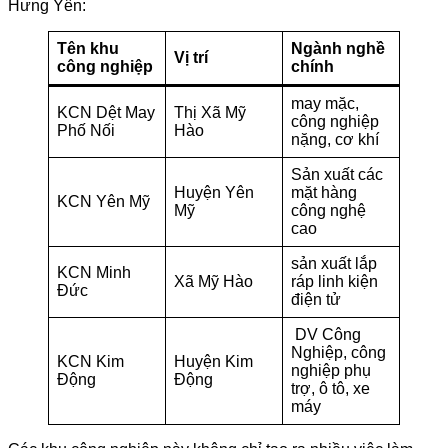
Hưng Yên:
Tên khu
Ngành nghề
Vị trí
công nghiệp
chính
may mặc,
KCN Dệt May
Thị Xã Mỹ
công nghiệp
Phố Nối
Hào
nặng, cơ khí
Sản xuất các
Huyện Yên
mặt hàng
KCN Yên Mỹ
Mỹ
công nghệ
cao
sản xuất lắp
KCN Minh
Xã Mỹ Hào
ráp linh kiện
Đức
điện tử
DV Công
Nghiệp, công
KCN Kim
Huyện Kim
nghiệp phụ
Động
Động
trợ, ô tô, xe
máy