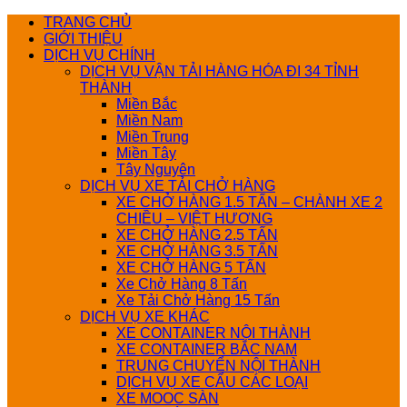
Bỏ
TRANG CHỦ
qua
GIỚI THIỆU
nội
DỊCH VỤ CHÍNH
dung
DỊCH VỤ VẬN TẢI HÀNG HÓA ĐI 34 TỈNH
THÀNH
Miền Bắc
Miền Nam
Miền Trung
Miền Tây
Tây Nguyên
DỊCH VỤ XE TẢI CHỞ HÀNG
XE CHỞ HÀNG 1.5 TẤN – CHÀNH XE 2
CHIỀU – VIỆT HƯƠNG
XE CHỞ HÀNG 2.5 TẤN
XE CHỞ HÀNG 3.5 TẤN
XE CHỞ HÀNG 5 TẤN
Xe Chở Hàng 8 Tấn
Xe Tải Chở Hàng 15 Tấn
DỊCH VỤ XE KHÁC
XE CONTAINER NỘI THÀNH
XE CONTAINER BẮC NAM
TRUNG CHUYỂN NỘI THÀNH
DỊCH VỤ XE CẨU CÁC LOẠI
XE MOOC SÀN