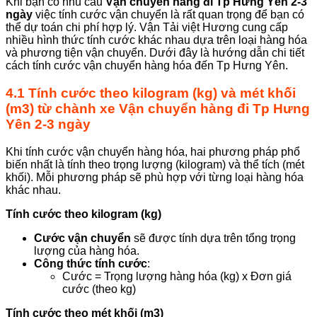
Khi bạn có nhu cầu
Vận chuyển hàng đi Tp Hưng Yên 2-3
ngày
việc tính cước vận chuyển là rất quan trọng để bạn có
thể dự toán chi phí hợp lý. Vận Tải việt Hương cung cấp
nhiều hình thức tính cước khác nhau dựa trên loại hàng hóa
và phương tiện vận chuyển. Dưới đây là hướng dẫn chi tiết
cách tính cước vận chuyển hàng hóa đến Tp Hưng Yên.
4.1 Tính cước theo kilogram (kg) và mét khối
(m3)
từ chành xe Vận chuyển hàng đi Tp Hưng
Yên 2-3 ngày
Khi tính cước vận chuyển hàng hóa, hai phương pháp phổ
biến nhất là tính theo trọng lượng (kilogram) và thể tích (mét
khối). Mỗi phương pháp sẽ phù hợp với từng loại hàng hóa
khác nhau.
Tính cước theo kilogram (kg)
Cước vận chuyển
sẽ được tính dựa trên tổng trọng
lượng của hàng hóa.
Công thức tính cước
:
Cước = Trọng lượng hàng hóa (kg) x Đơn giá
cước (theo kg)
Tính cước theo mét khối (m3)