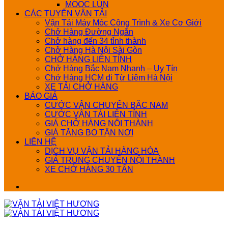
MOOC LÙN
CÁC TUYẾN VẬN TẢI
Vận Tải Máy Móc Công Trình & Xe Cơ Giới
Chở Hàng Đường Ngắn
Chở hàng đến 34 tỉnh thành
Chở Hàng Hà Nội Sài Gòn
CHỞ HÀNG LIÊN TỈNH
Chở Hàng Bắc Nam Nhanh – Uy Tín
Chở Hàng HCM đi Từ Liêm Hà Nội
XE TẢI CHỞ HÀNG
BÁO GIÁ
CƯỚC VẬN CHUYỂN BẮC NAM
CƯỚC VẬN TẢI LIÊN TỈNH
GIÁ CHỞ HÀNG NỘI THÀNH
GIÁ TĂNG BO TẬN NƠI
LIÊN HỆ
DỊCH VỤ VẬN TẢI HÀNG HÓA
GIÁ TRUNG CHUYỂN NỘI THÀNH
XE CHỞ HÀNG 30 TẤN