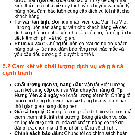
được tham gia các khóa đào tạo định kỳ để cập nhật
kiến thức mới nhất về quy trình vận chuyển và quản lý
hàng hóa, đảm bảo luôn cung cấp dịch vụ tốt nhất cho
khách hàng.
Tư vấn tận tình
: Đội ngũ nhân viên của Vận Tải Việt
Hương luôn sẵn sàng tư vấn cho khách hàng về các
dịch vụ phù hợp nhất với nhu cầu của họ, từ đó giúp họ
tiết kiệm chi phí và thời gian.
Phục vụ 24/7
: Chúng tôi luôn có mặt để hỗ trợ khách
hàng bất kỳ lúc nào, đảm bảo rằng mọi thắc mắc và
yêu cầu đều được giải quyết kịp thời.
5.2 Cam kết về chất lượng dịch vụ và giá cả
cạnh tranh
Chất lượng dịch vụ hàng đầu
: Vận tải Việt Hương
cam kết cung cấp dịch vụ
Vận chuyển hàng đi Tp
Hưng Yên 2-3 ngày
với chất lượng tốt nhất. Chúng tôi
luôn chú trọng đến việc bảo vệ hàng hóa và đảm bảo
thời gian giao hàng đúng hẹn.
Giá cả hợp lý
: Chúng tôi cung cấp dịch vụ với mức giá
cạnh tranh nhất trên thị trường. Bảng giá dịch vụ của
chúng tôi được tối ưu hóa để khách hàng có thể dễ
dàng lựa chọn mà không phải lo lắng về chi phí.
Chính sách bảo đảm
: Chúng tôi có chính sách hoàn