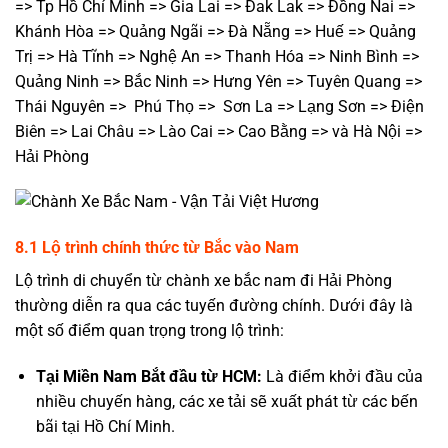
=> Tp Hồ Chí Minh => Gia Lai => Đak Lak => Đồng Nai =>
Khánh Hòa => Quảng Ngãi => Đà Nẵng => Huế => Quảng
Trị => Hà Tĩnh => Nghệ An => Thanh Hóa => Ninh Bình =>
Quảng Ninh => Bắc Ninh => Hưng Yên => Tuyên Quang =>
Thái Nguyên => Phú Thọ => Sơn La => Lạng Sơn => Điện
Biên => Lai Châu => Lào Cai => Cao Bằng => và Hà Nội =>
Hải Phòng
8.1 Lộ trình chính thức từ Bắc vào Nam
Lộ trình di chuyển từ chành xe bắc nam đi Hải Phòng
thường diễn ra qua các tuyến đường chính. Dưới đây là
một số điểm quan trọng trong lộ trình:
Tại Miền Nam
Bắt đầu từ HCM:
Là điểm khởi đầu của
nhiều chuyến hàng, các xe tải sẽ xuất phát từ các bến
bãi tại Hồ Chí Minh.