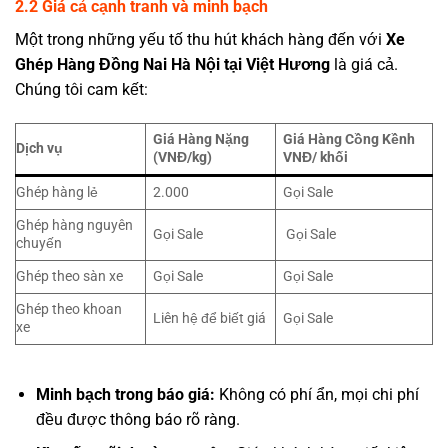
2.2 Giá cả cạnh tranh và minh bạch
Một trong những yếu tố thu hút khách hàng đến với
Xe
Ghép Hàng Đồng Nai Hà Nội tại Việt Hương
là giá cả.
Chúng tôi cam kết:
Giá
Hàng Nặng
Giá Hàng Cồng Kềnh
Dịch vụ
(VNĐ
/kg
)
VNĐ/ khối
Ghép hàng lẻ
2.000
Gọi Sale
Ghép hàng nguyên
Gọi Sale
Gọi Sale
chuyến
Ghép theo sàn xe
Gọi Sale
Gọi Sale
Ghép theo khoan
Liên hệ để biết giá
Gọi Sale
xe
Minh bạch trong báo giá:
Không có phí ẩn, mọi chi phí
đều được thông báo rõ ràng.